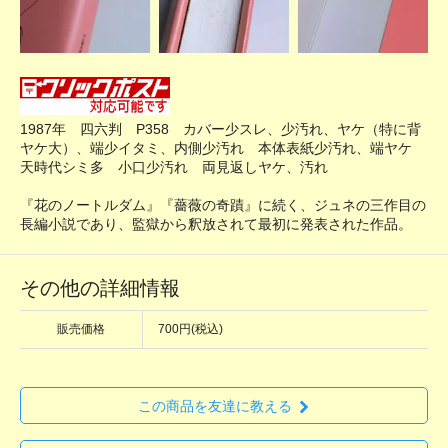
1987年 四六判 P358 カバー少スレ、少汚れ、ヤケ（特に背
ヤケ大）、端少イタミ、内側少汚れ 本体表紙少汚れ、端ヤケ
天時代シミ多 小口少汚れ 両見返しヤケ、汚れ
『花のノートルダム』『薔薇の奇蹟』に続く、ジュネの三作目の
長編小説であり、監獄から釈放されて最初に発表された作品。
その他の詳細情報
販売価格
700円(税込)
この商品を友達に教える