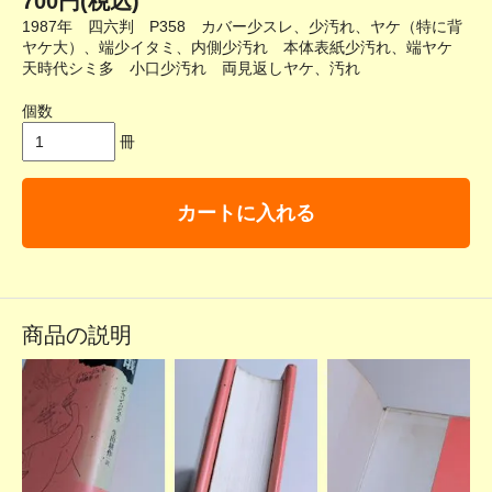
700円(税込)
1987年 四六判 P358 カバー少スレ、少汚れ、ヤケ（特に背
ヤケ大）、端少イタミ、内側少汚れ 本体表紙少汚れ、端ヤケ
天時代シミ多 小口少汚れ 両見返しヤケ、汚れ
個数
冊
カートに入れる
商品の説明