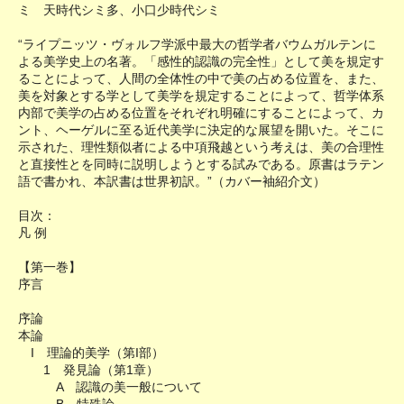
ミ 天時代シミ多、小口少時代シミ
“ライプニッツ・ヴォルフ学派中最大の哲学者バウムガルテンに
よる美学史上の名著。「感性的認識の完全性」として美を規定す
ることによって、人間の全体性の中で美の占める位置を、また、
美を対象とする学として美学を規定することによって、哲学体系
内部で美学の占める位置をそれぞれ明確にすることによって、カ
ント、ヘーゲルに至る近代美学に決定的な展望を開いた。そこに
示された、理性類似者による中項飛越という考えは、美の合理性
と直接性とを同時に説明しようとする試みである。原書はラテン
語で書かれ、本訳書は世界初訳。”（カバー袖紹介文）
目次：
凡 例
【第一巻】
序言
序論
本論
I 理論的美学（第I部）
1 発見論（第1章）
A 認識の美一般について