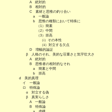
A 絶対的
B 相対的
C 素材と思惟の釣り合い
a 一般論
b 思惟の種類において特殊に
（1）簡素
（2）中間
（3）崇高
（i）その本性
（ii）対立する欠点
D 増幅的論証
β 人格のそれ、美的な荘重さと気宇壮大さ
A 絶対的
B 思惟者の相対的なそれ
a 簡素と中間
b 崇高
d 美的真理
イ 一般論
ロ 特殊論
α 対立する偽
β 真実らしさ
A 一般論
B 特殊論
a 虚構