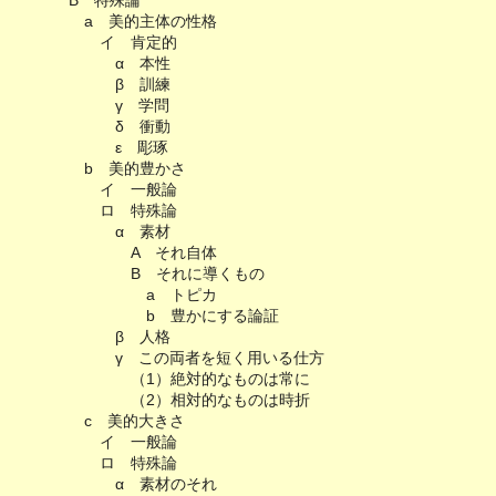
B 特殊論
a 美的主体の性格
イ 肯定的
α 本性
β 訓練
γ 学問
δ 衝動
ε 彫琢
b 美的豊かさ
イ 一般論
ロ 特殊論
α 素材
A それ自体
B それに導くもの
a トピカ
b 豊かにする論証
β 人格
γ この両者を短く用いる仕方
（1）絶対的なものは常に
（2）相対的なものは時折
c 美的大きさ
イ 一般論
ロ 特殊論
α 素材のそれ