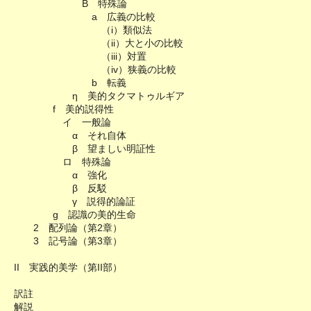
B 特殊論
a 広義の比較
（i）類似法
（ii）大と小の比較
（iii）対置
（iv）狭義の比較
b 転義
η 美的タクマトゥルギア
f 美的説得性
イ 一般論
α それ自体
β 望ましい明証性
ロ 特殊論
α 強化
β 反駁
γ 説得的論証
g 認識の美的生命
2 配列論（第2章）
3 記号論（第3章）
II 実践的美学（第II部）
訳註
解説