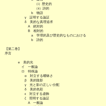
（i）歴史的
（ii）詩的
b 物語
γ 証明する論証
δ 美的な真理追求
A 絶対的
B 相対的
a 学理的及び歴史的なものにおける
b 詩的
【第二巻】
序言
e 美的光
イ 一般論
ロ 特殊論
α 対立する曖昧さ
β 美的陰影
γ 光と影の正しい分配
δ 美的色彩
ε 対立する虚飾
ζ 照明する論証
A 一般論