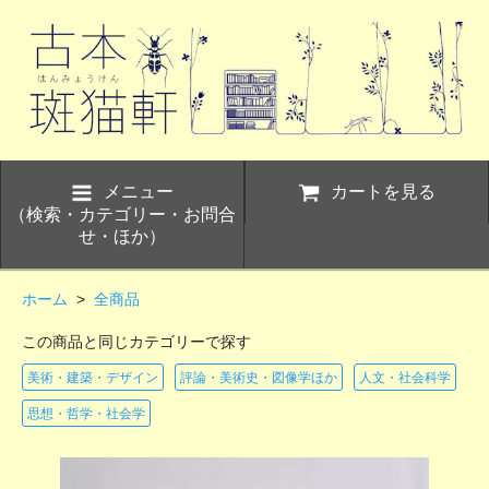
メニュー
カートを見る
（検索・カテゴリー・お問合
せ・ほか）
ホーム
>
全商品
この商品と同じカテゴリーで探す
美術・建築・デザイン
評論・美術史・図像学ほか
人文・社会科学
思想・哲学・社会学