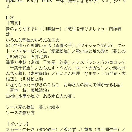
昭和29年 B５判 P193 全体に経年によるヤケ、シミ、少イタ
ミ
目次：
【写真】
夢のようなすまい（川勝堅一）／芝生を作りましょう（内海岩
雄）
いろんな部屋のいろんな工夫
靴下で作った可愛い人形（斎藤公子）／ワイシャツの話が グッ
ドハウスキーピング誌（銀座松屋）／靴の型と足の形と（暮しの
手帖研究室 石井定男）
湯葉と生麩（京都 千丸屋 鉄嘉）／レストランふうのコロッケ
（千葉千代吉）／ふらんす・うどん（サト・ナガセ）／小鯛のけ
んちん蒸し（木村義晴）／だいこん料理 なます・しのだ巻・大
根蒸し（川村松之助）
いなくなった三びきのこねこ お母さんの読んで聞かせるお話
（富本一枝、藤城清治）
山村の水車小屋で ある未亡人の暮し
ソース家の物語 暮しの絵本
ソースの作り方
【ずいひつ】
スカートの長さ（滝沢敬一）／茶台ずしと黄飯（野上彌生子）／