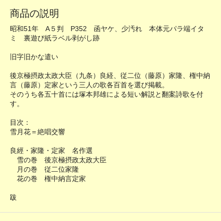
商品の説明
昭和51年 A５判 P352 函ヤケ、少汚れ 本体元パラ端イタ
ミ 裏遊び紙ラベル剥がし跡
旧字旧かな遣い
後京極摂政太政大臣（九条）良経、従二位（藤原）家隆、権中納
言（藤原）定家という三人の歌各百首を選び掲載。
そのうち各五十首には塚本邦雄による短い解説と翻案詩歌を付
す。
目次：
雪月花＝絶唱交響
良經・家隆・定家 名作選
雪の巻 後京極摂政太政大臣
月の巻 従二位家隆
花の巻 権中納言定家
跋