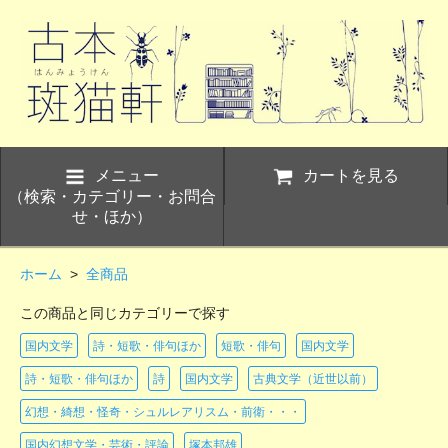
メニュー
カートを見る
（検索・カテゴリー・お問合
せ・ほか）
ホーム
>
全商品
この商品と同じカテゴリーで探す
国内文学
詩・短歌・俳句ほか
短歌・俳句
国内文学
詩・短歌・俳句ほか
詩
国内文学
古典文学（近世以前）
幻想・綺想・怪奇・シュルレアリスム・前衛・・・
国内幻想文学・芸術・評論
塚本邦雄