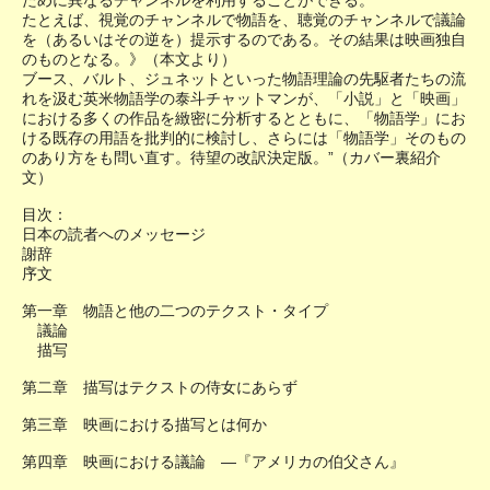
ために異なるチャンネルを利用することができる。
たとえば、視覚のチャンネルで物語を、聴覚のチャンネルで議論
を（あるいはその逆を）提示するのである。その結果は映画独自
のものとなる。》（本文より）
ブース、バルト、ジュネットといった物語理論の先駆者たちの流
れを汲む英米物語学の泰斗チャットマンが、「小説」と「映画」
における多くの作品を緻密に分析するとともに、「物語学」にお
ける既存の用語を批判的に検討し、さらには「物語学」そのもの
のあり方をも問い直す。待望の改訳決定版。”（カバー裏紹介
文）
目次：
日本の読者へのメッセージ
謝辞
序文
第一章 物語と他の二つのテクスト・タイプ
議論
描写
第二章 描写はテクストの侍女にあらず
第三章 映画における描写とは何か
第四章 映画における議論 ―『アメリカの伯父さん』