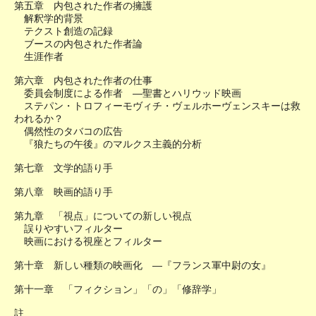
第五章 内包された作者の擁護
解釈学的背景
テクスト創造の記録
ブースの内包された作者論
生涯作者
第六章 内包された作者の仕事
委員会制度による作者 ―聖書とハリウッド映画
ステパン・トロフィーモヴィチ・ヴェルホーヴェンスキーは救
われるか？
偶然性のタバコの広告
『狼たちの午後』のマルクス主義的分析
第七章 文学的語り手
第八章 映画的語り手
第九章 「視点」についての新しい視点
誤りやすいフィルター
映画における視座とフィルター
第十章 新しい種類の映画化 ―『フランス軍中尉の女』
第十一章 「フィクション」「の」「修辞学」
註