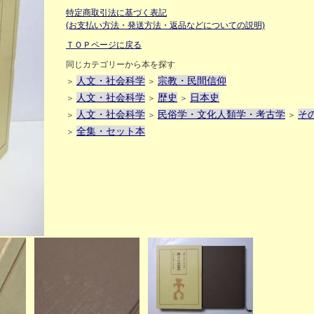
特定商取引法に基づく表記
(お支払い方法・発送方法・返品などについての説明)
ＴＯＰページに戻る
同じカテゴリーから本を探す
人文・社会科学
宗教・民間信仰
＞
＞
人文・社会科学
歴史
日本史
＞
＞
＞
人文・社会科学
民俗学・文化人類学・考古学
そ
＞
＞
＞
全集・セット本
＞