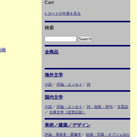
Cart
» カートの中身を見る
検索
の他
全商品
海外文学
小説
／
評論・エッセイ
／
詩
国内文学
小説
／
評論・エッセイ
／
詩・短歌・俳句
／
文芸誌
／
古典文学（近世以前）
美術／建築／デザイン
評論・美術史・図像学
／
絵画・写真・オブジェほか