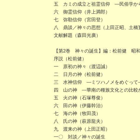
五 カミの成立と祖霊信仰 ―民俗学か
六 御霊信仰（井上満郎）
七 弥勒信仰（宮田登）
八 鼎談／神々の思想（上田正昭、土橋
文献解題（森田光廣）
【第2巻 神々の誕生】編：松前健 昭和5
序説（松前健）
一 原初の神々（渡辺誠）
二 日月の神（松前健）
三 水神信仰 ―ミツハノメをめぐって
四 山の神 ―華南の種族文化との比較
五 火の神（石塚尊俊）
六 田の神（伊藤幹治）
七 海の神（牧田茂）
八 氏の神（萩原龍夫）
九 渡来の神（上田正昭）
一〇 対談／神々の誕生