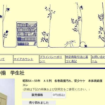
プライバシーポリ
特定商取引法に基
お問い合
いて
マイアカウント
シー
づく表記
ーム
巻揃 学生社
昭和54～55年 Ａ５判 各巻函僅汚れ、背少ヤケ 本体表紙僅
スレ
↓詳細は下記の画像および説明文をご参照ください。↓
販売価格
0円(税込)
売り切れました