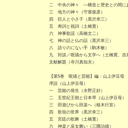
二 中央の神々 ―構造と歴史との間に
三 地方の神々（守屋俊彦）
四 巨人と小さ子（黒沢幸三）
五 寿詞と祝詞（土橋寛）
六 神事歌謡（高橋文二）
七 神の話と仏の話（黒沢幸三）
八 語りのにない手（駒木敏）
九 対談／呪禱から文学へ（土橋寛、吉
文献解題（寺川真知夫）
【第5巻 呪禱と芸能】編：山上伊豆母 昭
序説（山上伊豆母）
一 芸能の発生（水野正好）
二 五世紀王朝と日本琴（山上伊豆母）
三 田遊びから田楽へ（植木行宣）
四 歌垣の世界（黒沢幸三）
五 宮廷の歌舞（土橋寛）
六 神楽と巫女舞い（三隅治雄）