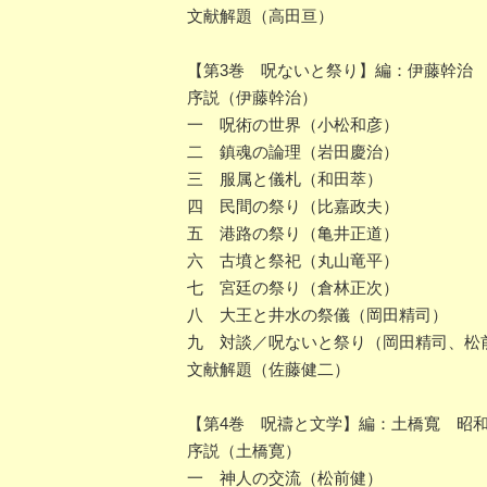
文献解題（高田亘）
【第3巻 呪ないと祭り】編：伊藤幹治 昭
序説（伊藤幹治）
一 呪術の世界（小松和彦）
二 鎮魂の論理（岩田慶治）
三 服属と儀札（和田萃）
四 民間の祭り（比嘉政夫）
五 港路の祭り（亀井正道）
六 古墳と祭祀（丸山竜平）
七 宮廷の祭り（倉林正次）
八 大王と井水の祭儀（岡田精司）
九 対談／呪ないと祭り（岡田精司、松
文献解題（佐藤健二）
【第4巻 呪禱と文学】編：土橋寬 昭和5
序説（土橋寛）
一 神人の交流（松前健）