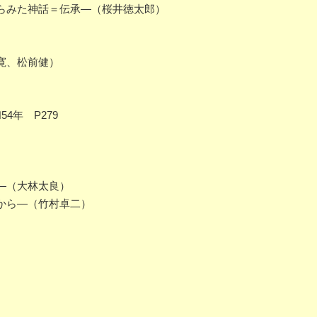
らみた神話＝伝承―（桜井徳太郎）
寛、松前健）
4年 P279
―（大林太良）
から―（竹村卓二）