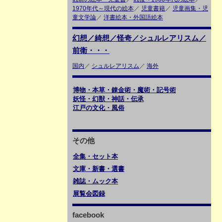
1970年代～現代の絵本
／
児童書籍
／
児童画集・児
童文学論
／
洋書絵本・外国語絵本
幻想／綺想／怪奇／シュルレアリスム／
前衛・・・
国内
／
シュルレアリスム
／
海外
博物・本草・錬金術・魔術・記号術
妖怪・幻獣・神話・伝承
江戸の文化・風俗
その他
全集・セット本
文庫・新書・選書
雑誌・ムック本
展覧会図録
facebook