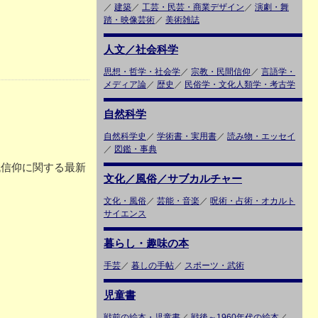
／
建築
／
工芸・民芸・商業デザイン
／
演劇・舞
踏・映像芸術
／
美術雑誌
人文／社会科学
思想・哲学・社会学
／
宗教・民間信仰
／
言語学・
メディア論
／
歴史
／
民俗学・文化人類学・考古学
自然科学
自然科学史
／
学術書・実用書
／
読み物・エッセイ
／
図鑑・事典
代信仰に関する最新
文化／風俗／サブカルチャー
文化・風俗
／
芸能・音楽
／
呪術・占術・オカルト
サイエンス
暮らし・趣味の本
手芸
／
暮しの手帖
／
スポーツ・武術
児童書
戦前の絵本・児童書
／
戦後～1960年代の絵本
／