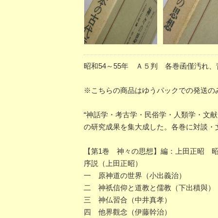
昭和54～55年 Ａ５判 各巻函僅汚れ
※こちらの商品はゆうパックでの発送の
“神話学・考古学・民俗学・人類学・文
の研究成果を集大成した。各巻に対談・
【第1巻 神々の思想】編：上田正昭 昭和
序説（上田正昭）
一 原神道の世界（小出義治）
二 神祇信仰と道教と儒教（下出積與）
三 神仏習合（中井真孝）
四 他界觀念（伊藤幹治）