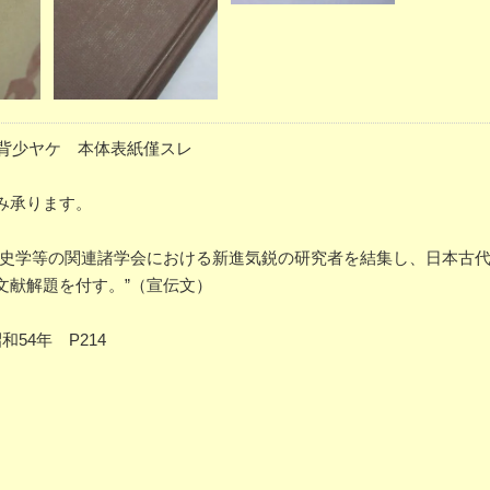
、背少ヤケ 本体表紙僅スレ
み承ります。
献史学等の関連諸学会における新進気鋭の研究者を結集し、日本古
文献解題を付す。”（宣伝文）
54年 P214