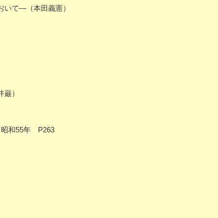
おいて―（本田義憲）
井巌）
和55年 P263