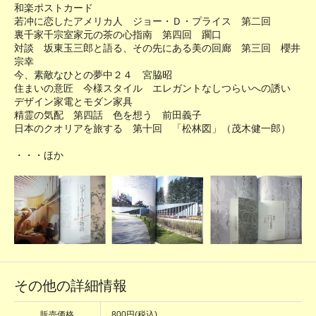
和楽ポストカード
若冲に恋したアメリカ人 ジョー・Ｄ・プライス 第二回
裏千家千宗室家元の茶の心指南 第四回 躙口
対談 坂東玉三郎と語る、その先にある美の回廊 第三回 櫻井
宗幸
今、素敵なひとの夢中２４ 宮脇昭
住まいの意匠 今様スタイル エレガントなしつらいへの誘い
デザイン家電とモダン家具
精霊の気配 第四話 色を想う 前田義子
日本のクオリアを旅する 第十回 「松林図」（茂木健一郎）
・・・ほか
その他の詳細情報
販売価格
800円(税込)