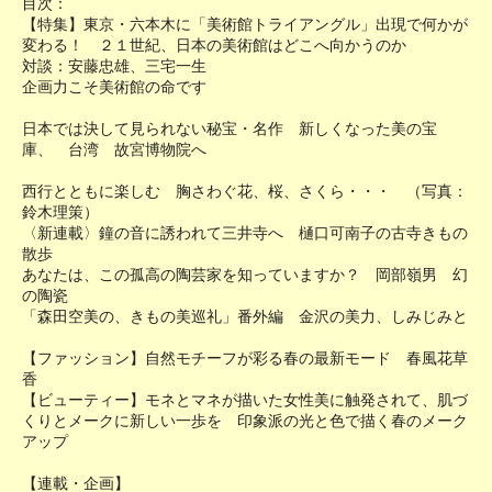
目次：
【特集】東京・六本木に「美術館トライアングル」出現で何かが
変わる！ ２１世紀、日本の美術館はどこへ向かうのか
対談：安藤忠雄、三宅一生
企画力こそ美術館の命です
日本では決して見られない秘宝・名作 新しくなった美の宝
庫、 台湾 故宮博物院へ
西行とともに楽しむ 胸さわぐ花、桜、さくら・・・ （写真：
鈴木理策）
〈新連載〉鐘の音に誘われて三井寺へ 樋口可南子の古寺きもの
散歩
あなたは、この孤高の陶芸家を知っていますか？ 岡部嶺男 幻
の陶瓷
「森田空美の、きもの美巡礼」番外編 金沢の美力、しみじみと
【ファッション】自然モチーフが彩る春の最新モード 春風花草
香
【ビューティー】モネとマネが描いた女性美に触発されて、肌づ
くりとメークに新しい一歩を 印象派の光と色で描く春のメーク
アップ
【連載・企画】