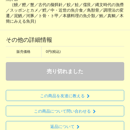
｛鰻／鰹／蟹／古代の擬餌針／鮫／鮭／儒艮／縄文時代の漁撈
／スッポンとカメ／鱈／中・近世の魚介食／鳥獣骨／調理法の変
遷／泥鰌／河豚／ト骨・ト甲／本膳料理の魚介類／鮪／真鯛／木
簡にみえる魚貝｝
その他の詳細情報
販売価格
0円(税込)
売り切れました
この商品を友達に教える
この商品について問い合わせる
返品について