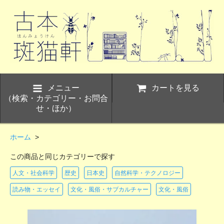
メニュー
カートを見る
（検索・カテゴリー・お問合
せ・ほか）
ホーム
>
この商品と同じカテゴリーで探す
人文・社会科学
歴史
日本史
自然科学・テクノロジー
読み物・エッセイ
文化・風俗・サブカルチャー
文化・風俗