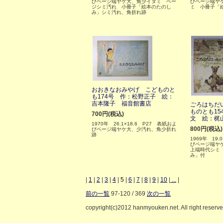
びページ端ヤケ大、角少イタミ ペー
びページ端ヤ
ジシミ汚れ 小冊子「絵本のたのし
ミ 小冊子「
み」シミ汚れ、角折れ跡
おおきなおみやげ こどものと
も174号 作：松野正子 絵：
吉本隆子 福音館書店
ごろはちだ
ものとも15
700円(税込)
文 絵：梶
1970年 26.1×18.6 P27 表紙およ
800円(税込)
びページ端ヤケ大、少汚れ、角少折れ
跡
1969年 19.
びページ端ヤケ
上端時代シミ
み」付
|
1
|
2
|
3
|
4
|
5
|
6
|
7
|
8
|
9
|
10
|
...
|
前の一覧
97-120 / 369
次の一覧
copyright(c)2012 hanmyouken.net. All right reserv