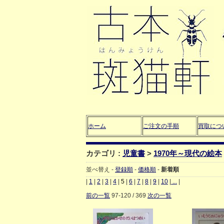
ホーム
ご注文の手順
買取につ
カテゴリ :
児童書
>
1970年～現代の絵本
並べ替え -
登録順
-
価格順
-
新着順
|
1
|
2
|
3
|
4
|
5
|
6
|
7
|
8
|
9
|
10
|
...
|
前の一覧
97-120 / 369
次の一覧