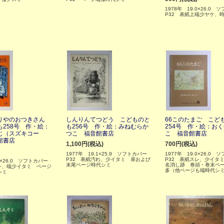
1978年 19.0×26.0
P32 表紙上端少ヤケ、
りやのおつきさん
しんりんてつどう こどものと
66このたまご こど
258号 作・絵：
も256号 作・絵：みねむらか
254号 作・絵：お
じ（スズキコー
つこ 福音館書店
こ 福音館書店
館書店
1,100円(税込)
700円(税込)
1977年 19.1×25.9 ソフトカバー
1977年 19.0×26.0
P32 表紙汚れ、少イタミ 扉および
P32 表紙スレ、少イタ
.2×26.0 ソフトカバー
末尾ページ時代シミ
名消し跡 巻頭・巻末ペ
レ、端少イタミ ページ
多（他ページも端時代シ
シミ