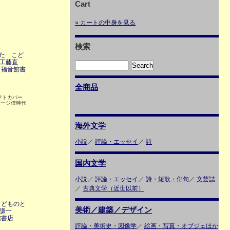
Cart
» カートの中身を見る
検索
た こど
：工藤直
 福音館書
全商品
 ソフトカバー
ページ僅時代
海外文学
小説
／
評論・エッセイ
／
詩
国内文学
小説
／
評論・エッセイ
／
詩・短歌・俳句
／
文芸誌
／
古典文学（近世以前）
こどものと
美術／建築／デザイン
沢謙一
館書店
評論・美術史・図像学
／
絵画・写真・オブジェほか