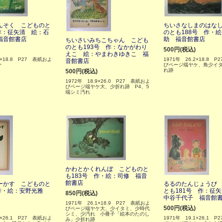
んそく こどものと
ちいさなしまのはな
作：征矢清 絵：石
のとも188号 作・
福音館書店
助 福音館書店
ちいさいみちこちゃん こども
のとも193号 作：なかがわり
500円(税込)
えこ 絵：やまわきゆきこ 福
2×18.8 P27 表紙およ
1971年 26.2×18.8 
音館書店
ケ
びページ端ヤケ、角少イ
れ跡
500円(税込)
1972年 18.9×26.0 P27 表紙およ
びページ端ヤケ大、少折れ跡 P4、5
端シミ汚れ
かわとかくれんぼ こどものと
も183号 作・絵：司修 福音
館書店
ーかす こどものと
るるのたんじょうび
 作・絵：安野光雅
とも181号 作：征
850円(税込)
中谷千代子 福音館
1971年 26.1×18.9 P27 表紙およ
500円(税込)
びページ端ヤケ大、少イタミ、少時代
シミ、少汚れ 小冊子「絵本のたのし
1×26.1 P27 表紙およ
1971年 19.1×26.1 
み」少折れ跡