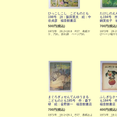
ひっこしこし こどものとも
たけしのえ
198号 詩：阪田寛夫 絵：中
も194号 
谷貞彦 福音館書店
鍋芙佐子 
500円(税込)
700円(税込)
1972年 26.2×18.8 P27 表紙ヤ
1972年 26.
ケ、汚れ、折れ跡 ページ汚れ
びページ端ヤ
まぐろぎょせんてんゆうまる
ふしぎなさ
こどものとも185号 作：森下
も184号
研 絵：金野新一 福音館書店
福音館書店
700円(税込)
400円(税込)
1971年 19.1×26.1 P27 表紙およ
1971年 19.