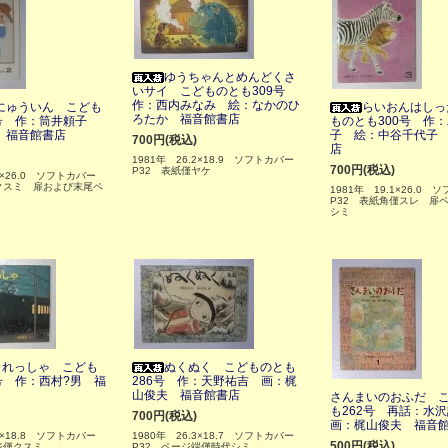
ゆうちゃんとめんどくさ
いサイ こどものとも309号
作：西内みなみ 絵：なかのひ
にゅういん こども
らいおんはしっ
ろたか 福音館書店
3号 作：筒井頼子
ものとも300号 作
 福音館書店
子 絵：中谷千代子
700円(税込)
店
1981年 26.2×18.9 ソフトカバー
700円(税込)
P32 表紙僅ヤケ
.2×26.0 ソフトカバー
クスミ 扉および末尾ペ
1981年 19.1×26.0
P32 表紙角僅スレ 扉
シミ
うれっしゃ こども
ぬくぬく こどものとも
号 作：西村?男 福
286号 作：天野祐吉 画：梶
山俊夫 福音館書店
さんまいのおふだ 
も262号 再話：水
700円(税込)
画：梶山俊夫 福音
.3×18.8 ソフトカバー
1980年 26.3×18.7 ソフトカバー
500円(税込)
ジ僅クスミ
P32 ページ端僅時代シミ