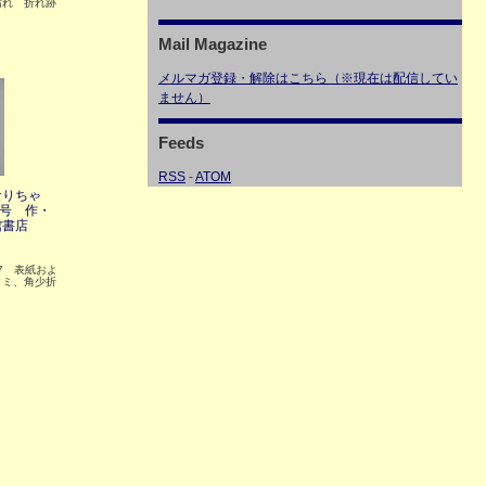
汚れ 折れ跡
Mail Magazine
メルマガ登録・解除はこちら（※現在は配信してい
ません）
Feeds
RSS
-
ATOM
なりちゃ
9号 作・
館書店
P27 表紙およ
タミ、角少折