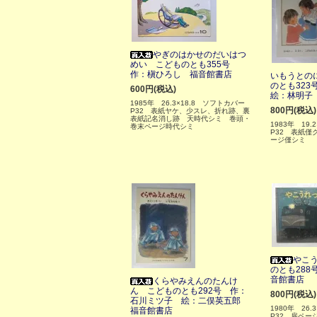
やぎのはかせのだいはつ
めい こどものとも355号
作：槇ひろし 福音館書店
いもうとの
のとも32
600円(税込)
絵：林明子
1985年 26.3×18.8 ソフトカバー
800円(税込)
P32 表紙ヤケ、少スレ、折れ跡、裏
表紙記名消し跡 天時代シミ 巻頭・
1983年 19
巻末ページ時代シミ
P32 表紙僅
ージ僅シミ
やこ
のとも288
音館書店
くらやみえんのたんけ
ん こどものとも292号 作：
800円(税込)
石川ミツ子 絵：二俣英五郎
1980年 26
福音館書店
P32 扉ペー