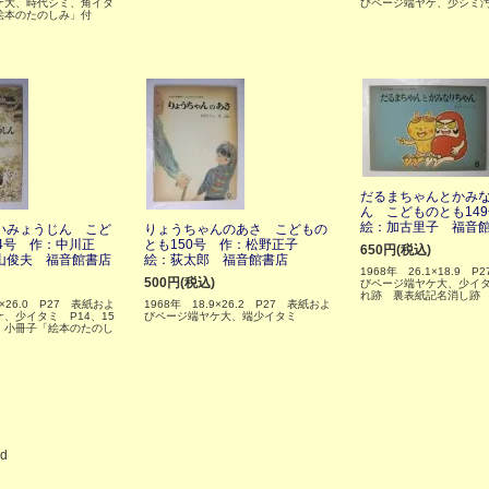
ケ大、時代シミ、角イタ
びページ端ヤケ、少シミ
絵本のたのしみ」付
だるまちゃんとかみ
ん こどものとも14
絵：加古里子 福音
いみょうじん こど
りょうちゃんのあさ こどもの
4号 作：中川正
とも150号 作：松野正子
650円(税込)
山俊夫 福音館書店
絵：荻太郎 福音館書店
1968年 26.1×18.9 
500円(税込)
びページ端ヤケ大、少イ
れ跡 裏表紙記名消し跡
0×26.0 P27 表紙およ
1968年 18.9×26.2 P27 表紙およ
、少イタミ P14、15
びページ端ヤケ大、端少イタミ
 小冊子「絵本のたのし
ed