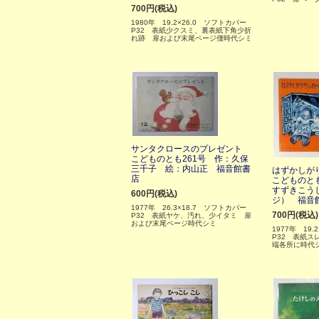
700円(税込)
1980年 19.2×26.0 ソフトカバー
P32 表紙少クスミ、裏表紙下角少折
れ跡 扉および末尾ページ僅時代シミ
サンタクロースのプレゼント
こどものとも261号 作：久保
三千子 絵：内山正 福音館書
はずかしが
店
こどものとも
すずきこう
600円(税込)
ジ） 福音
1977年 26.3×18.7 ソフトカバー
700円(税込)
P32 表紙ヤケ、汚れ、少イタミ 扉
および末尾ページ時代シミ
1977年 19
P32 表紙ス
端各所に時代