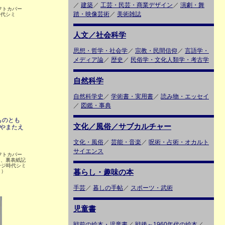
／
建築
／
工芸・民芸・商業デザイン
／
演劇・舞
 ソフトカバー
踏・映像芸術
／
美術雑誌
時代シミ
人文／社会科学
思想・哲学・社会学
／
宗教・民間信仰
／
言語学・
メディア論
／
歴史
／
民俗学・文化人類学・考古学
自然科学
自然科学史
／
学術書・実用書
／
読み物・エッセイ
／
図鑑・事典
ものとも
文化／風俗／サブカルチャー
くやまたえ
文化・風俗
／
芸能・音楽
／
呪術・占術・オカルト
サイエンス
 ソフトカバー
ミ、裏表紙記
ージ時代シミ
暮らし・趣味の本
ミ）
手芸
／
暮しの手帖
／
スポーツ・武術
児童書
戦前の絵本・児童書
／
戦後～1960年代の絵本
／