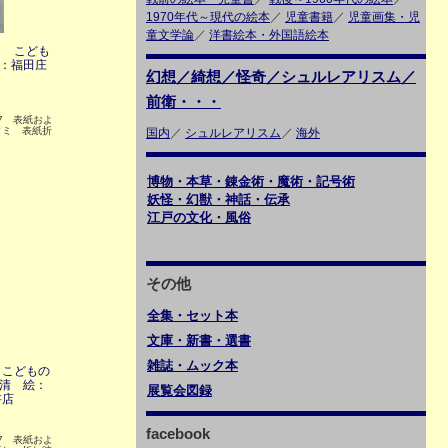
1970年代～現代の絵本
／
児童書籍
／
児童画集・児
童文学論
／
洋書絵本・外国語絵本
し こども
絵：福田庄
幻想／綺想／怪奇／シュルレアリスム／
前衛・・・
P27 表紙およ
タミ 表紙折
国内
／
シュルレアリスム
／
海外
博物・本草・錬金術・魔術・記号術
妖怪・幻獣・神話・伝承
江戸の文化・風俗
その他
全集・セット本
文庫・新書・選書
雑誌・ムック本
 こどもの
矢清 絵：
展覧会図録
書店
facebook
P27 表紙およ