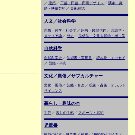
／
建築
／
工芸・民芸・商業デザイン
／
演劇・舞
踏・映像芸術
／
美術雑誌
人文／社会科学
思想・哲学・社会学
／
宗教・民間信仰
／
言語学・
メディア論
／
歴史
／
民俗学・文化人類学・考古学
自然科学
自然科学史
／
学術書・実用書
／
読み物・エッセイ
／
図鑑・事典
文化／風俗／サブカルチャー
文化・風俗
／
芸能・音楽
／
呪術・占術・オカルト
サイエンス
暮らし・趣味の本
手芸
／
暮しの手帖
／
スポーツ・武術
児童書
戦前の絵本・児童書
／
戦後～1960年代の絵本
／