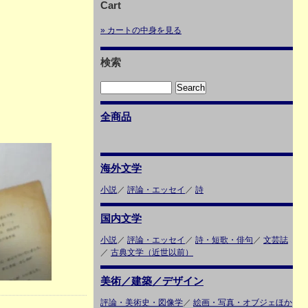
Cart
» カートの中身を見る
検索
全商品
海外文学
小説
／
評論・エッセイ
／
詩
国内文学
小説
／
評論・エッセイ
／
詩・短歌・俳句
／
文芸誌
／
古典文学（近世以前）
美術／建築／デザイン
評論・美術史・図像学
／
絵画・写真・オブジェほか