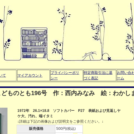
プライバシーポリ
特定商取引法に基
お問い合
いて
マイアカウント
シー
づく表記
ーム
どものとも196号 作：西内みなみ 絵：わかし
1972年 26.1×18.8 ソフトカバー P27 表紙および見返しヤ
ケ大、汚れ、端イタミ
↓詳細は下記の画像および説明文をご参照ください。↓
販売価格
500円(税込)