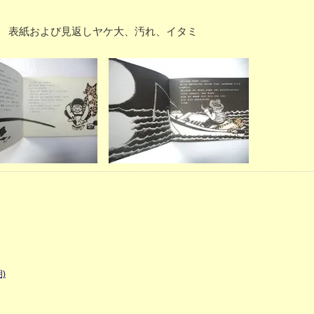
 P27 表紙および見返しヤケ大、汚れ、イタミ
)