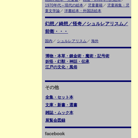
1970年代～現代の絵本
／
児童書籍
／
児童画集・児
童文学論
／
洋書絵本・外国語絵本
幻想／綺想／怪奇／シュルレアリスム／
前衛・・・
国内
／
シュルレアリスム
／
海外
博物・本草・錬金術・魔術・記号術
妖怪・幻獣・神話・伝承
江戸の文化・風俗
その他
全集・セット本
文庫・新書・選書
雑誌・ムック本
展覧会図録
facebook