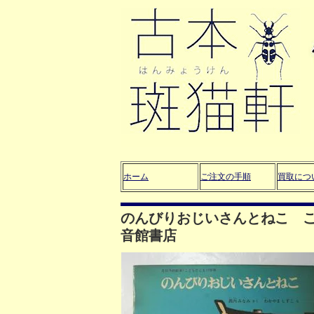
ホーム
ご注文の手順
買取につ
のんびりおじいさんとねこ こ
音館書店