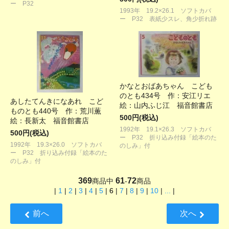
ー P32
1993年 19.2×26.1 ソフトカバ
ー P32 表紙少スレ、角少折れ跡
かなとおばあちゃん こども
のとも434号 作：安江リエ
あしたてんきになあれ こど
絵：山内ふじ江 福音館書店
ものとも440号 作：荒川薫
500円(税込)
絵：長新太 福音館書店
1992年 19.1×26.3 ソフトカバ
500円(税込)
ー P32 折り込み付録「絵本のた
1992年 19.3×26.0 ソフトカバ
のしみ」付
ー P32 折り込み付録「絵本のた
のしみ」付
369
61
72
商品中
-
商品
|
1
|
2
|
3
|
4
|
5
|
6
|
7
|
8
|
9
|
10
|
...
|
前へ
次へ