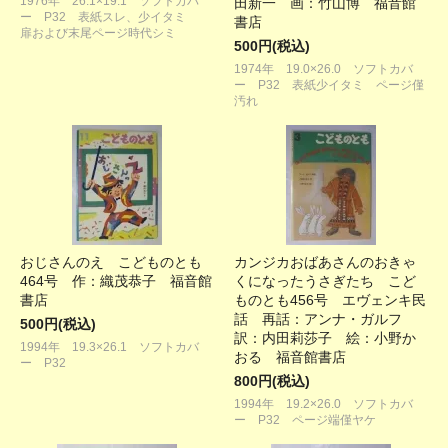
1976年 26.1×19.1 ソフトカバ
田新一 画：竹山博 福音館
ー P32 表紙スレ、少イタミ
書店
扉および末尾ページ時代シミ
500円(税込)
1974年 19.0×26.0 ソフトカバ
ー P32 表紙少イタミ ページ僅
汚れ
おじさんのえ こどものとも
カンジカおばあさんのおきゃ
464号 作：織茂恭子 福音館
くになったうさぎたち こど
書店
ものとも456号 エヴェンキ民
話 再話：アンナ・ガルフ
500円(税込)
訳：内田莉莎子 絵：小野か
1994年 19.3×26.1 ソフトカバ
おる 福音館書店
ー P32
800円(税込)
1994年 19.2×26.0 ソフトカバ
ー P32 ページ端僅ヤケ