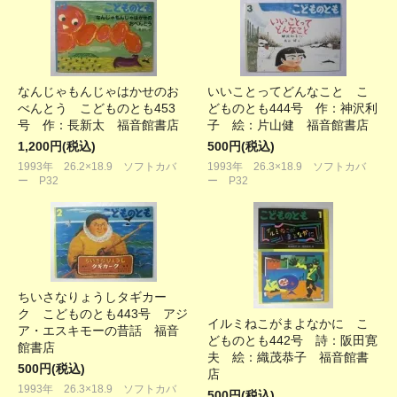
なんじゃもんじゃはかせのお
いいことってどんなこと こ
べんとう こどものとも453
どものとも444号 作：神沢利
号 作：長新太 福音館書店
子 絵：片山健 福音館書店
1,200円(税込)
500円(税込)
1993年 26.2×18.9 ソフトカバ
1993年 26.3×18.9 ソフトカバ
ー P32
ー P32
ちいさなりょうしタギカー
ク こどものとも443号 アジ
イルミねこがまよなかに こ
ア・エスキモーの昔話 福音
どものとも442号 詩：阪田寛
館書店
夫 絵：織茂恭子 福音館書
500円(税込)
店
1993年 26.3×18.9 ソフトカバ
500円(税込)