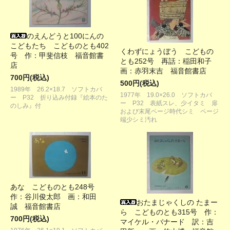
のえんどうと100にんの
こどもたち こどものとも402
くわずにょうぼう こどもの
号 作：甲斐信枝 福音館書
とも252号 再話：稲田和子
店
画：赤羽末吉 福音館書店
700円(税込)
500円(税込)
1989年 26.2×18.7 ソフトカバ
1977年 19.0×26.0 ソフトカバ
ー P32 折り込み付録『絵本のた
ー P32 表紙スレ、少イタミ 扉
のしみ』付
および末尾ページ時代シミ ページ
端少シミ汚れ
あな こどものとも248号
作：谷川俊太郎 画：和田
おたまじゃくしの たまー
誠 福音館書店
ら こどものとも315号 作：
700円(税込)
マイケル・バナード 訳：吉