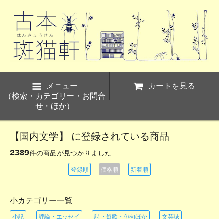
メニュー
カートを見る
（検索・カテゴリー・お問合
せ・ほか）
【国内文学】 に登録されている商品
2389
件の商品が見つかりました
登録順
価格順
新着順
小カテゴリー一覧
小説
評論・エッセイ
詩・短歌・俳句ほか
文芸誌