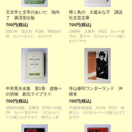
天文学と文学のあいだ 池内
啼く鳥の 大庭みな子 講談
了 廣済堂出版
社文芸文庫
700円(税込)
700円(税込)
2001年 四六判 P284 帯背折れ
1988年 文庫判 P421 カバー僅
跡 カバー少スレ 小口ヤケ
汚れ、背ヤケ 小口からページ端に
かけてヤケ
中井英夫全集 第1巻 虚無へ
寺山修司ワンダーランド 沖
の供物 創元ライブラリ
積舎
700円(税込)
700円(税込)
1996年初版 文庫判 P760＋付録
平成5年新装版 A５判 P127 表
P4 カバー背少ヤケ 小口からペ
紙スレ 小口からページ端にかけて
ージ端にかけてヤケ、時代シミ多
少ヤケ