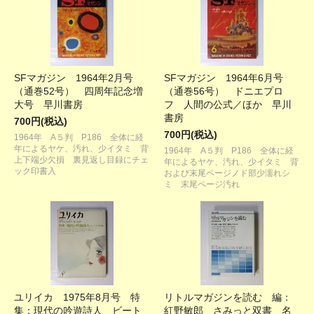
SFマガジン 1964年2月号
SFマガジン 1964年6月号
（通巻52号） 四周年記念増
（通巻56号） ドニエプロ
大号 早川書房
フ 人間の公式／ほか 早川
書房
700円(税込)
700円(税込)
1964年 A５判 P186 全体に経
年によるヤケ、汚れ、少イタミ 背
1964年 A５判 P186 全体に経
上下端少欠損 裏見返し目録にチェ
年によるヤケ、汚れ、少イタミ 背
ック印書入
および末尾ページノド部少濡れシ
ミ 末尾ページ汚れ
ユリイカ 1975年8月号 特
リトルマガジンを読む 編：
集：現代の吟遊詩人 ビート
紅野敏郎 さみっと双書 名