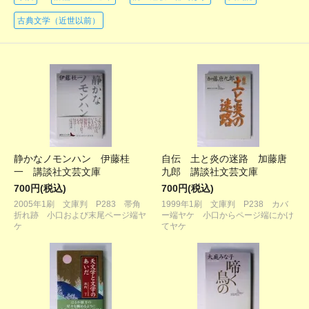
古典文学（近世以前）
静かなノモンハン 伊藤桂
自伝 土と炎の迷路 加藤唐
一 講談社文芸文庫
九郎 講談社文芸文庫
700円(税込)
700円(税込)
2005年1刷 文庫判 P283 帯角
1999年1刷 文庫判 P238 カバ
折れ跡 小口および末尾ページ端ヤ
ー端ヤケ 小口からページ端にかけ
ケ
てヤケ