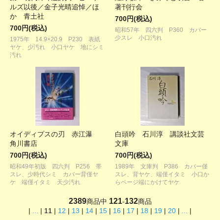
ルズ以後／金子光晴追悼／ほ
著刊行会
か 青土社
700円(税込)
700円(税込)
昭和57年 四六判 P360 カバー
少スレ 小口汚れ
1975年 14.9×20.9 P230 表紙
ヤケ、少汚れ 小口ヤケ 地にシミ
汚れ
オイディプスの刃 赤江瀑
白頭吟 石川淳 講談社文芸
角川書店
文庫
700円(税込)
700円(税込)
昭和49年初版 四六判 P256 帯
1989年 文庫判 P386 カバー僅
スレ、少時代シミ カバー背僅ヤ
スレ、背ヤケ、端僅イタミ 小口か
ケ 端僅イタミ 天少汚れ
らページ端にかけてヤケ
2389
121
132
商品中
-
商品
|
...
|
11
|
12
|
13
|
14
|
15
|
16
|
17
|
18
|
19
|
20
|
...
|