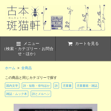
メニュー
カートを見る
（検索・カテゴリー・お問合
せ・ほか）
ホーム
>
全商品
この商品と同じカテゴリーで探す
国内文学
詩・短歌・俳句ほか
詩
児童書
児童書籍・雑誌
雑誌・ムック本
詩とメルヘン