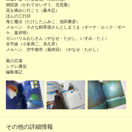
病院坂（かわてせいぞう、北見隆）
花を摘みに行こう（藤木忍）
ほんの三行詩
海と魔法（たけしたふみこ、池田勝彦）
メルヘン 小さな飼育係さんとしまうま（ギーナ・ルック・ポー
ケ、葉祥明）
ガンバリルおじさん（やなせ・たかし、いずみ・たく）
水平線（小泉周二、糸久昇）
メルヘン 空中都市（最終回）（やなせ・たかし）
風の広場
シグレ通信
編集後記
その他の詳細情報