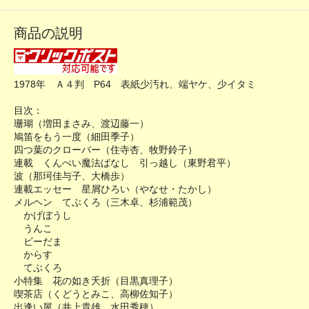
商品の説明
1978年 Ａ４判 P64 表紙少汚れ、端ヤケ、少イタミ
目次：
珊瑚（増田まさみ、渡辺藤一）
鳩笛をもう一度（細田季子）
四つ葉のクローバー（住寺杏、牧野鈴子）
連載 くんぺい魔法ばなし 引っ越し（東野君平）
波（那珂佳与子、大橋歩）
連載エッセー 星屑ひろい（やなせ・たかし）
メルヘン てぶくろ（三木卓、杉浦範茂）
かげぼうし
うんこ
ビーだま
からす
てぶくろ
小特集 花の如き夭折（目黒真理子）
喫茶店（くどうとみこ、高柳佐知子）
出逢い屋（井上貴雄、水田秀穂）