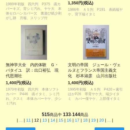
1,350円(税込)
1989年初版 四六判 P375 函カ
バーキズ、背シミ汚れ、ヤケ大 本
1986年 Ａ５判 P191 表紙端ヤ
体セロハンカバー欠 裏遊び紙少剥
ケ、背下端イタミ
がし跡 月報、スリップ付
無神学大全 内的体験 Ｇ・
文明の帝国 ジュール・ヴェ
バタイユ 訳：出口裕弘 現
ルヌとフランス帝国主義文
代思潮社
化 杉本淑彦 山川出版社
1,400円(税込)
1,400円(税込)
1970年初版 四六判 本体ソフト
1995年初版 Ａ５判 P420＋索引
カバー P446 函イタミ、シミ汚
ほかP26 帯背ヤケ大、端少イタ
れ、クスミ 本体カバーヤケ、少シ
ミ カバー僅ヤケ、上部僅イタミ
ミ汚れ
515
133
144
商品中
-
商品
|
...
|
11
|
12
|
13
|
14
|
15
|
16
|
17
|
18
|
19
|
20
|
...
|