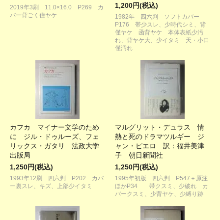
1,200円(税込)
2019年3刷 11.0×16.0 P269 カ
バー背ごく僅ヤケ
1982年 四六判 ソフトカバー
P176 帯少スレ、少時代シミ、背
僅ヤケ 函背ヤケ 本体表紙少汚
れ、背ヤケ大、少イタミ 天・小口
僅汚れ
カフカ マイナー文学のため
マルグリット・デュラス 情
に ジル・ドゥルーズ、フェ
熱と死のドラマツルギー ジ
リックス・ガタリ 法政大学
ャン・ピエロ 訳：福井美津
出版局
子 朝日新聞社
1,250円(税込)
1,250円(税込)
1993年12刷 四六判 P202 カバ
1995年初版 四六判 P547＋原注
ー裏スレ、キズ、上部少イタミ
ほかP34 帯クスミ、少破れ カ
バークスミ、少背ヤケ、少縛り跡