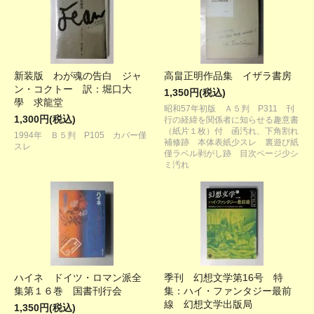
新装版 わが魂の告白 ジャ
高畠正明作品集 イザラ書房
ン・コクトー 訳：堀口大
1,350円(税込)
學 求龍堂
昭和57年初版 Ａ５判 P311 刊
1,300円(税込)
行の経緯を関係者に知らせる趣意書
（紙片１枚）付 函汚れ、下角割れ
1994年 Ｂ５判 P105 カバー僅
補修跡 本体表紙少スレ 裏遊び紙
スレ
僅ラベル剥がし跡 目次ページ少シ
ミ汚れ
ハイネ ドイツ・ロマン派全
季刊 幻想文学第16号 特
集第１６巻 国書刊行会
集：ハイ・ファンタジー最前
線 幻想文学出版局
1,350円(税込)