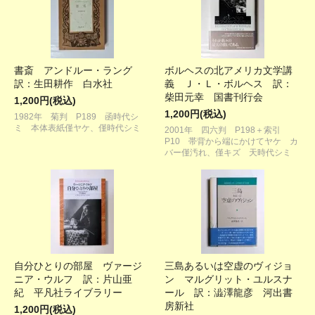
書斎 アンドルー・ラング
ボルヘスの北アメリカ文学講
訳：生田耕作 白水社
義 Ｊ・Ｌ・ボルヘス 訳：
柴田元幸 国書刊行会
1,200円(税込)
1,200円(税込)
1982年 菊判 P189 函時代シ
ミ 本体表紙僅ヤケ、僅時代シミ
2001年 四六判 P198＋索引
P10 帯背から端にかけてヤケ カ
バー僅汚れ、僅キズ 天時代シミ
自分ひとりの部屋 ヴァージ
三島あるいは空虚のヴィジョ
ニア・ウルフ 訳：片山亜
ン マルグリット・ユルスナ
紀 平凡社ライブラリー
ール 訳：澁澤龍彦 河出書
房新社
1,200円(税込)