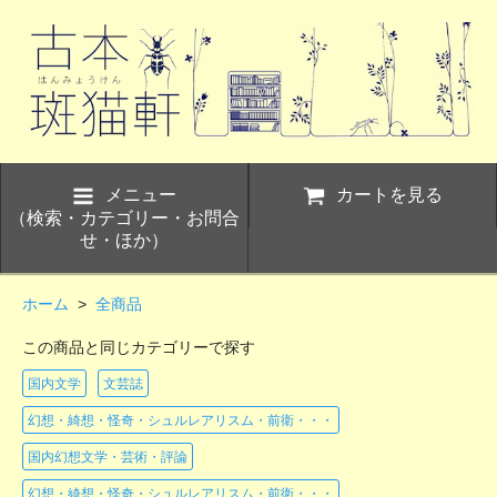
メニュー
カートを見る
（検索・カテゴリー・お問合
せ・ほか）
ホーム
>
全商品
この商品と同じカテゴリーで探す
国内文学
文芸誌
幻想・綺想・怪奇・シュルレアリスム・前衛・・・
国内幻想文学・芸術・評論
幻想・綺想・怪奇・シュルレアリスム・前衛・・・