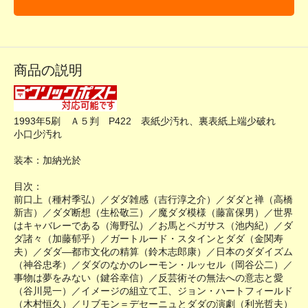
商品の説明
1993年5刷 Ａ５判 P422 表紙少汚れ、裏表紙上端少破れ
小口少汚れ
装本：加納光於
目次：
前口上（種村季弘）／ダダ雑感（吉行淳之介）／ダダと禅（高橋
新吉）／ダダ断想（生松敬三）／魔ダダ模様（藤富保男）／世界
はキャバレーである（海野弘）／お馬とペガサス（池内紀）／ダ
ダ諸々（加藤郁乎）／ガートルード・スタインとダダ（金関寿
夫）／ダダ―都市文化の精算（鈴木志郎康）／日本のダダイズム
（神谷忠孝）／ダダのなかのレーモン・ルッセル（岡谷公二）／
事物は夢をみない（鍵谷幸信）／反芸術その無法への意志と愛
（谷川晃一）／イメージの組立て工、ジョン・ハートフィールド
（木村恒久）／リブモン＝デセーニュとダダの演劇（利光哲夫）