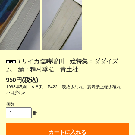
ユリイカ臨時増刊 総特集：ダダイズ
ム 編：種村季弘 青土社
950円(税込)
1993年5刷 Ａ５判 P422 表紙少汚れ、裏表紙上端少破れ
小口少汚れ
個数
冊
カートに入れる