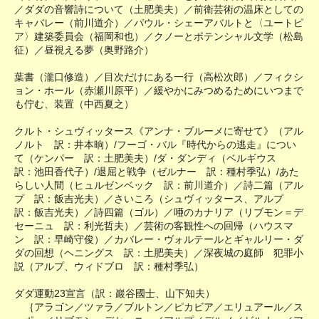
／ダダの音響詩について（土肥美夫）／前衛芸術の温床としての
キャバレー（前川道介）／パウル・シェーアバルトと〈ユートピ
ア〉建築委員会（福岡和也）／クノーとポテンシャル文学（松島
征）／昼視える夢（奥野路介）
葉書（瀧口修造）／目次だけにある一行（高松次郎）／フィクシ
ョン・ホール（赤瀬川原平）／緩やかにみつめるためにいつまで
も佇む、装置（中西夏之）
クルト・シュヴィッタース《アンナ・ブルーメに寄せて》（アル
ノルト 訳：井本晌）/フーゴ・バル『時代からの逃走』につい
て（ケンパー 訳：土肥美夫）/ダ・ダンディ（ベルギウス
訳：池田香代子）/退屈と戦争（ゼルナー 訳：種村季弘）/あた
らしい人間（ヒュルゼンベック 訳：前川道介）／詩二篇（アル
プ 訳：飯吉光夫）／さいころ（シュヴィッタース、アルプ
訳：飯吉光夫）／詩四篇（ゴル）／唖のカナリア（リブモン＝デ
セーニュ 訳：利光哲夫）／芸術の客観性への回帰（ハウスマ
ン 訳：早崎守俊）／カバレー・ヴォルテールとギャルリー・ダ
ダの回想（ヘニングス 訳：土肥美夫）／深夜城の庭師 犯罪小
説（アルプ、ウィドブロ 訳：種村季弘）
ダダ運動23宣言（訳：巖谷國士、山下知夫）
｛アラゴン／ツァラ／ブルトン／ピカビア／エリュアール／ス