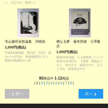
ミ 小口ヤケ、時代シミ
寺山修司全歌論集 沖積舎
稀なる夢 塚本邦雄 小澤書
店
1,000円(税込)
1,000円(税込)
平成5年新装版 四六判 P232 函
カバー少汚れ 本体表紙僅イタミ
昭和54年初版 Ａ５変型判（ページ
裏遊び紙僅剥がし跡
部分14.8×20.0） P258 帯端少イ
タミ、背少ヤケ 函背少ヤケ、少シ
ミ汚れ 本体背少ヤケ
95
1
12
商品中
-
商品
|
1
|
2
|
3
|
4
|
5
|
6
|
7
|
8
|
前へ
次へ