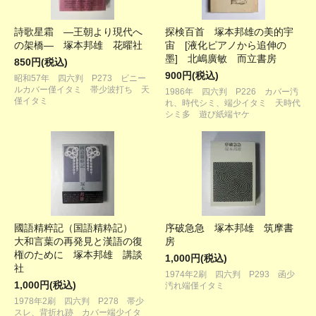
詩歌星霜 ―王朝より現代へ
探検百首 塚本邦雄の美的宇
の架橋― 塚本邦雄 花曜社
宙 [液化ピアノから追伸の
墨] 北嶋廣敏 而立書房
850円(税込)
900円(税込)
昭和57年 四六判 P273 ビニー
ルカバー僅イタミ 帯少波打ち 天
1986年 四六判 P226 カバー汚
僅イタミ
れ、時代シミ、端少イタミ 天時代
シミ多 遊び紙端ヤケ
國語精粹記（国語精粋記）
序破急急 塚本邦雄 筑摩書
大和言葉の再発見と漢語の復
房
権のために 塚本邦雄 講談
1,000円(税込)
社
1974年2刷 四六判 P293 函少
1,000円(税込)
汚れ端僅イタミ
1978年2刷 四六判 P278 帯少
スレ、背折れ跡 カバー端少イタ