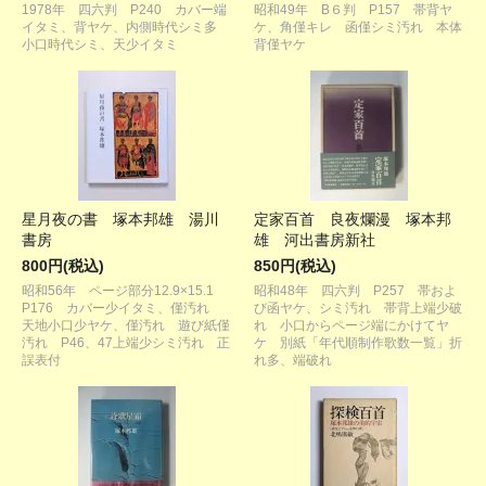
1978年 四六判 P240 カバー端
昭和49年 B６判 P157 帯背ヤ
イタミ、背ヤケ、内側時代シミ多
ケ、角僅キレ 函僅シミ汚れ 本体
小口時代シミ、天少イタミ
背僅ヤケ
星月夜の書 塚本邦雄 湯川
定家百首 良夜爛漫 塚本邦
書房
雄 河出書房新社
800円(税込)
850円(税込)
昭和56年 ページ部分12.9×15.1
昭和48年 四六判 P257 帯およ
P176 カバー少イタミ、僅汚れ
び函ヤケ、シミ汚れ 帯背上端少破
天地小口少ヤケ、僅汚れ 遊び紙僅
れ 小口からページ端にかけてヤ
汚れ P46、47上端少シミ汚れ 正
ケ 別紙「年代順制作歌数一覧」折
誤表付
れ多、端破れ