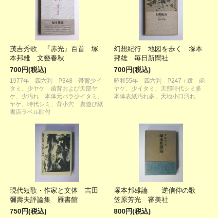
茂吉秀歌 『赤光』百首 塚
幻想紀行 地図を歩く 塚本
本邦雄 文藝春秋
邦雄 毎日新聞社
700円(税込)
700円(税込)
1977年 四六判 P348 帯背少イ
昭和55年 四六判 P247＋跋 函
タミ、少ヤケ 函背および天部ヤ
ヤケ、少イタミ、天部時代シミ多
ケ、少汚れ 本体元パラ少イタミ、
本体表紙汚れ多、天地小口汚れ
ヤケ、時代シミ、背小穴 裏遊び紙
書店ラベル貼付
現代短歌・作家と文体 吉田
塚本邦雄論 ―逆信仰の歌
彌壽夫評論集 雁書館
笠原芳光 審美社
750円(税込)
800円(税込)