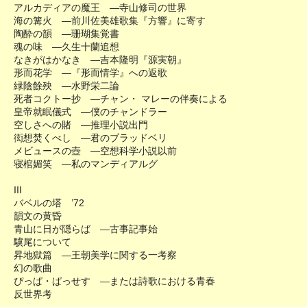
アルカディアの魔王 ―寺山修司の世界
海の篝火 ―前川佐美雄歌集『方響』に寄す
陶酔の韻 ―珊瑚集覚書
魂の味 ―久生十蘭追想
なきがはかなき ―吉本隆明『源実朝』
形而花学 ―『形而情学』への返歌
緑陰餘殃 ―水野栄二論
死者コクトー抄 ―チャン・ マレーの伴奏による
皇帝就眠儀式 ―僕のチャンドラー
空しさへの賭 ―推理小説出門
衒想焚くべし ―君のブラッドベリ
メビュースの壺 ―空想科学小説以前
寝棺媚笑 ―私のマンディアルグ
III
バベルの塔 ’72
韻文の黄昏
青山に日が隠らば ―古事記事始
驥尾について
昇地獄篇 ―王朝美学に関する一考察
幻の歌曲
ぴっぱ・ぱっせす ―または詩歌における青春
反世界考