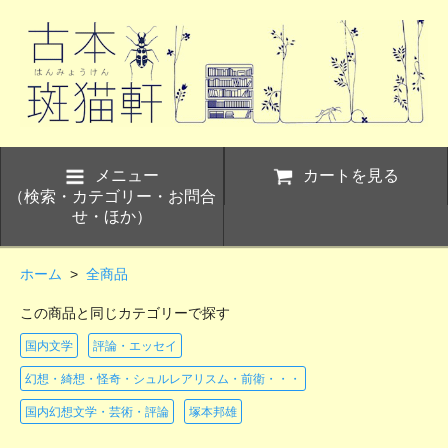
メニュー
カートを見る
（検索・カテゴリー・お問合
せ・ほか）
ホーム
>
全商品
この商品と同じカテゴリーで探す
国内文学
評論・エッセイ
幻想・綺想・怪奇・シュルレアリスム・前衛・・・
国内幻想文学・芸術・評論
塚本邦雄