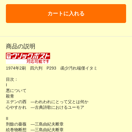
カートに入れる
商品の説明
1974年2刷 四六判 P293 函少汚れ端僅イタミ
目次：
I
悪について
殺青
エデンの西 ―われわれにとって父とは何か
心やすかれ ―古典詩歌におけるユーモア
II
刑餘の薔薇 ―三島由紀夫断章
絵巻物断想 ―三島由紀夫断章