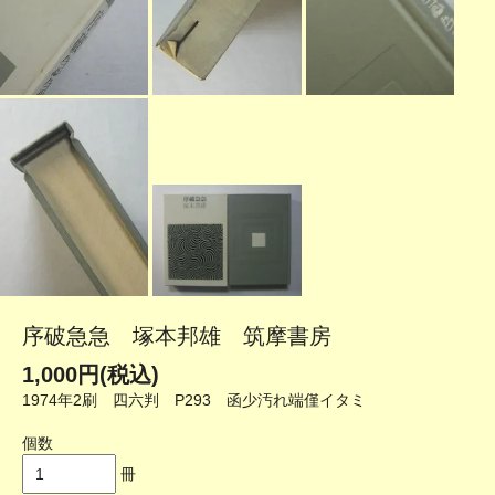
序破急急 塚本邦雄 筑摩書房
1,000円(税込)
1974年2刷 四六判 P293 函少汚れ端僅イタミ
個数
冊