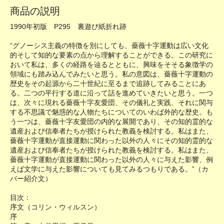
商品の説明
1990年初版 P295 裏遊び紙折れ跡
“グノーシス主義の特徴を別にしても、薔薇十字運動は広い文化
的そして知的な要素の点から理解することができる。この研究に
おいて私は、多くの経路を辿るとともに、興味をそそる象徴学の
領域にも踏み込んでみたいと思う。私の意図は、薔薇十字運動の
歴史をその起源から二十世紀に至るまで追跡してみることにあ
る。二つの平行する道に沿って話を進めていきたいと思う。一つ
は、次々に現れる薔薇十字友愛団、その儀礼と実践、それに関与
する不思議で魅惑的な人物たちについてのいわば外的な歴史。も
う一つは、薔薇十字友愛団の内的な展開であり、その知的霊的な
遺産および信奉者たちが授けられた教義を検討する。私はまた、
薔薇十字運動が直接運動に関わった以外の人々にその知的霊的な
遺産および信奉者たちが授けられた教義を検討する。私はまた、
薔薇十字運動が直接運動に関わった以外の人々に与えた影響、例
えば文学に与えた影響についても見てみるつもりである。”（カ
バー紹介文）
目次：
序文（コリン・ウィルスン）
序