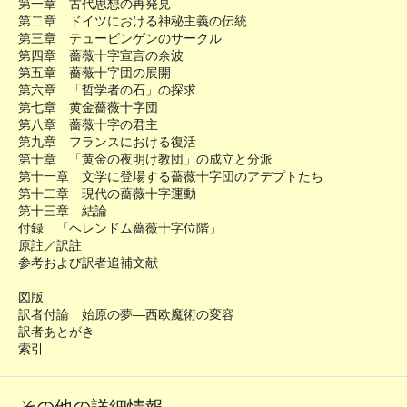
第一章 古代思想の再発見
第二章 ドイツにおける神秘主義の伝統
第三章 テュービンゲンのサークル
第四章 薔薇十字宣言の余波
第五章 薔薇十字団の展開
第六章 「哲学者の石」の探求
第七章 黄金薔薇十字団
第八章 薔薇十字の君主
第九章 フランスにおける復活
第十章 「黄金の夜明け教団」の成立と分派
第十一章 文学に登場する薔薇十字団のアデプトたち
第十二章 現代の薔薇十字運動
第十三章 結論
付録 「ヘレンドム薔薇十字位階」
原註／訳註
参考および訳者追補文献
図版
訳者付論 始原の夢―西欧魔術の変容
訳者あとがき
索引
その他の詳細情報