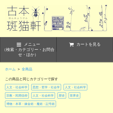
メニュー
カートを見る
（検索・カテゴリー・お問合
せ・ほか）
ホーム
>
全商品
この商品と同じカテゴリーで探す
人文・社会科学
思想・哲学・社会学
人文・社会科学
宗教・民間信仰
人文・社会科学
歴史
世界史
博物・本草・錬金術・魔術・記号術