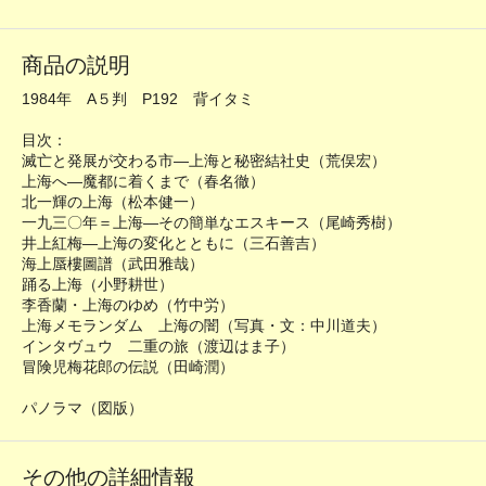
商品の説明
1984年 A５判 P192 背イタミ
目次：
滅亡と発展が交わる市―上海と秘密結社史（荒俣宏）
上海へ―魔都に着くまで（春名徹）
北一輝の上海（松本健一）
一九三〇年＝上海―その簡単なエスキース（尾崎秀樹）
井上紅梅―上海の変化とともに（三石善吉）
海上蜃樓圖譜（武田雅哉）
踊る上海（小野耕世）
李香蘭・上海のゆめ（竹中労）
上海メモランダム 上海の闇（写真・文：中川道夫）
インタヴュウ 二重の旅（渡辺はま子）
冒険児梅花郎の伝説（田崎潤）
パノラマ（図版）
その他の詳細情報