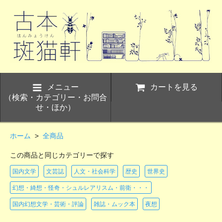
メニュー
カートを見る
（検索・カテゴリー・お問合
せ・ほか）
ホーム
>
全商品
この商品と同じカテゴリーで探す
国内文学
文芸誌
人文・社会科学
歴史
世界史
幻想・綺想・怪奇・シュルレアリスム・前衛・・・
国内幻想文学・芸術・評論
雑誌・ムック本
夜想