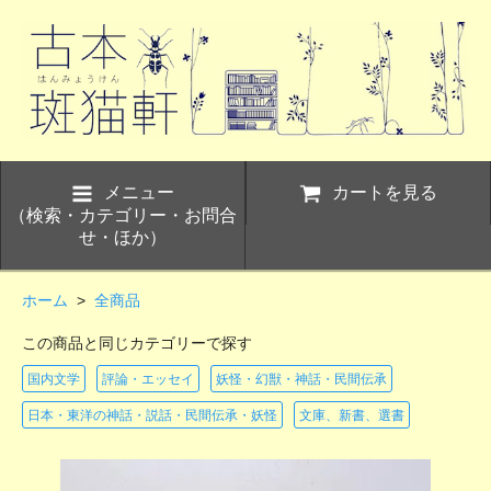
メニュー
カートを見る
（検索・カテゴリー・お問合
せ・ほか）
ホーム
>
全商品
この商品と同じカテゴリーで探す
国内文学
評論・エッセイ
妖怪・幻獣・神話・民間伝承
日本・東洋の神話・説話・民間伝承・妖怪
文庫、新書、選書