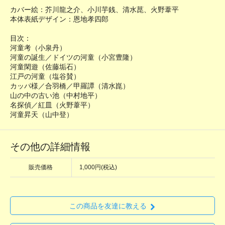
カバー絵：芥川龍之介、小川芋銭、清水菎、火野葦平
本体表紙デザイン：恩地孝四郎
目次：
河童考（小泉丹）
河童の誕生／ドイツの河童（小宮豊隆）
河童閑遊（佐藤垢石）
江戸の河童（塩谷賛）
カッパ様／合羽橋／甲羅譚（清水崑）
山の中の古い池（中村地平）
名探偵／紅皿（火野葦平）
河童昇天（山中登）
その他の詳細情報
販売価格
1,000円(税込)
この商品を友達に教える