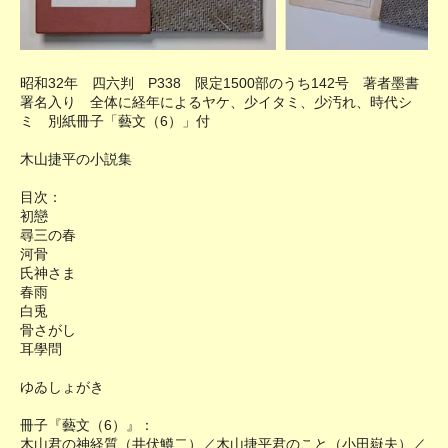
昭和32年 四六判 P338 限定1500部のうち142号 著者墨書
署名入り 全体に経年によるヤケ、少イタミ、少汚れ、時代シ
ミ 別紙冊子「藝文（6）」付
木山捷平の小説集
目次：
初戀
尋三の春
河骨
氏神さま
春雨
白兎
骨さがし
耳學問
ゆゐしょがき
冊子『藝文（6）』：
木山君の神経質（井伏鱒二）／木山捷平君のこと（小田嶽夫）／