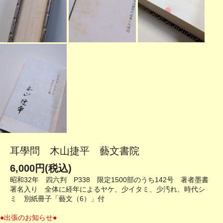
耳學問 木山捷平 藝文書院
6,000円(税込)
昭和32年 四六判 P338 限定1500部のうち142号 著者墨書
署名入り 全体に経年によるヤケ、少イタミ、少汚れ、時代シ
ミ 別紙冊子「藝文（6）」付
●出張のお知らせ●