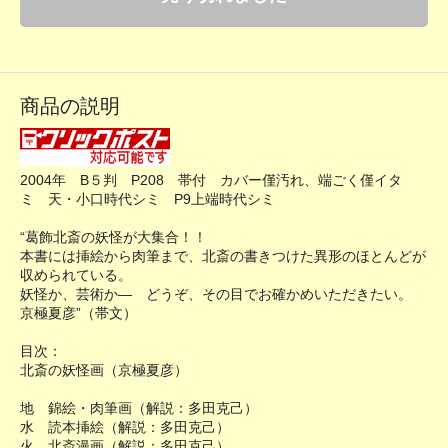
商品の説明
2004年 B５判 P208 帯付 カバー僅汚れ、端ごく僅イタ
ミ 天・小口時代シミ P9上端時代シミ
“葛飾北斎の妖怪が大集合！！
本書には挿絵から肉筆まで、北斎の書きつけた異形のほとんどが
収められている。
妖怪か、芸術か― どうぞ、その目でお確かめいただきたい。
京極夏彦”（帯文）
目次：
北斎の妖怪画（京極夏彦）
地 錦絵・肉筆画（解説：多田克己）
水 読本挿絵（解説：多田克己）
火 北斎漫画（解説：多田克己）