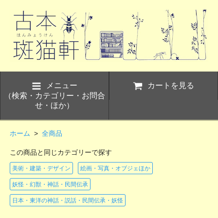
メニュー
カートを見る
（検索・カテゴリー・お問合
せ・ほか）
ホーム
>
全商品
この商品と同じカテゴリーで探す
美術・建築・デザイン
絵画・写真・オブジェほか
妖怪・幻獣・神話・民間伝承
日本・東洋の神話・説話・民間伝承・妖怪