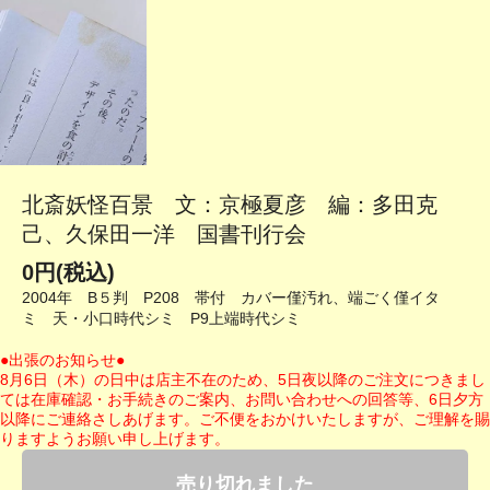
北斎妖怪百景 文：京極夏彦 編：多田克
己、久保田一洋 国書刊行会
0円(税込)
2004年 B５判 P208 帯付 カバー僅汚れ、端ごく僅イタ
ミ 天・小口時代シミ P9上端時代シミ
●出張のお知らせ●
8月6日（木）の日中は店主不在のため、5日夜以降のご注文につきまし
ては在庫確認・お手続きのご案内、お問い合わせへの回答等、6日夕方
以降にご連絡さしあげます。ご不便をおかけいたしますが、ご理解を賜
りますようお願い申し上げます。
売り切れました