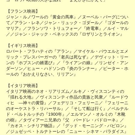
【フランス映画】
ジャン・ルノワールの『黄金の馬車』／ヌーベル・バーグについ
て／アラン・レネ／ジャン・リュック・ゴダール／『ゴダールの
マリア』／フランソワ・トリュフォー／『終電車』／ルイ・マル
／／ジャン・ジャック・ベネックスの『ロザリンとライオン』
【イギリス映画】
ロバート・フラハティの『アラン』／マイケル・パウエルとエメ
リック・プレスパーガーの『老兵は死なず』／デヴィット・リー
ンの『ホブスンの婿選び』／『ライアンの娘』／リンゼイ・アン
ダーソン／ヒュー・ハドソンの『炎のランナー』／ピーター・ホ
ールの『おかえりなさい、リリアン』
【イタリア映画】
イタリア映画のネオ・リアリズム／ルキノ・ヴィスコンティの
『揺れる大地』／ヴィスコンティ作品の貴族と民衆／『ルードウ
ィヒ ―神々の黄昏』／フェデリコ・フェリーニ／『フェリーニ
のオーケストラ・リハーサル』／『そして船は行く』／ベルナル
ド・ベルトルッチの『1900年』／エルマンノ・オルミの『木靴
の樹』／タヴィアーニ兄弟の『父 パードレ・パドローネ』／
『カオス・シチリア物語』／『グッド・モーニング・バビロン』
／ジュゼッペ・トルナトーレの『ニュー・シネマ・パラダイス』