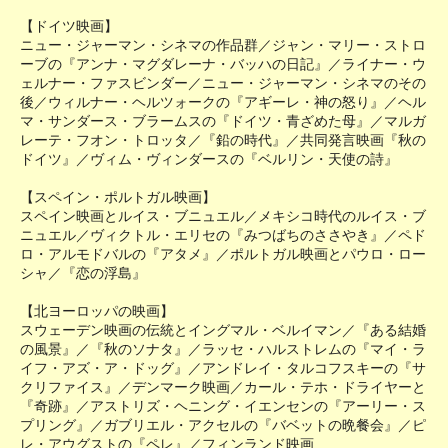
【ドイツ映画】
ニュー・ジャーマン・シネマの作品群／ジャン・マリー・ストロ
ーブの『アンナ・マグダレーナ・バッハの日記』／ライナー・ウ
ェルナー・ファスビンダー／ニュー・ジャーマン・シネマのその
後／ウィルナー・ヘルツォークの『アギーレ・神の怒り』／ヘル
マ・サンダース・ブラームスの『ドイツ・青ざめた母』／マルガ
レーテ・フオン・トロッタ／『鉛の時代』／共同発言映画『秋の
ドイツ』／ヴィム・ヴィンダースの『ベルリン・天使の詩』
【スペイン・ポルトガル映画】
スペイン映画とルイス・ブニュエル／メキシコ時代のルイス・ブ
ニュエル／ヴィクトル・エリセの『みつばちのささやき』／ペド
ロ・アルモドバルの『アタメ』／ポルトガル映画とパウロ・ロー
シャ／『恋の浮島』
【北ヨーロッパの映画】
スウェーデン映画の伝統とイングマル・ベルイマン／『ある結婚
の風景』／『秋のソナタ』／ラッセ・ハルストレムの『マイ・ラ
イフ・アズ・ア・ドッグ』／アンドレイ・タルコフスキーの『サ
クリファイス』／デンマーク映画／カール・テホ・ドライヤーと
『奇跡』／アストリズ・ヘニング・イエンセンの『アーリー・ス
プリング』／ガブリエル・アクセルの『バベットの晩餐会』／ピ
レ・アウグストの『ペレ』／フィンランド映画