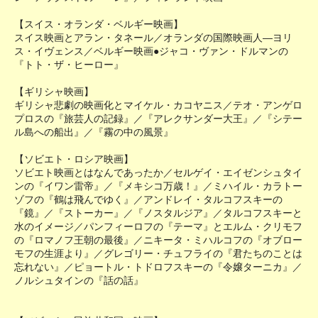
【スイス・オランダ・ベルギー映画】
スイス映画とアラン・タネール／オランダの国際映画人―ヨリ
ス・イヴェンス／ベルギー映画●ジャコ・ヴァン・ドルマンの
『トト・ザ・ヒーロー』
【ギリシャ映画】
ギリシャ悲劇の映画化とマイケル・カコヤニス／テオ・アンゲロ
プロスの『旅芸人の記録』／『アレクサンダー大王』／『シテー
ル島への船出』／『霧の中の風景』
【ソビエト・ロシア映画】
ソビエト映画とはなんであったか／セルゲイ・エイゼンシュタイ
ンの『イワン雷帝』／『メキシコ万歳！』／ミハイル・カラトー
ゾフの『鶴は飛んでゆく』／アンドレイ・タルコフスキーの
『鏡』／『ストーカー』／『ノスタルジア』／タルコフスキーと
水のイメージ／パンフィーロフの『テーマ』とエルム・クリモフ
の『ロマノフ王朝の最後』／ニキータ・ミハルコフの『オブロー
モフの生涯より』／グレゴリー・チュフライの『君たちのことは
忘れない』／ピョートル・トドロフスキーの『令嬢ターニカ』／
ノルシュタインの『話の話』