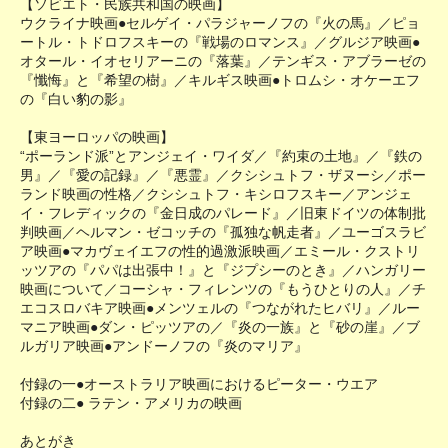
【ソビエト・民族共和国の映画】
ウクライナ映画●セルゲイ・パラジャーノフの『火の馬』／ピョ
ートル・トドロフスキーの『戦場のロマンス』／グルジア映画●
オタール・イオセリアーニの『落葉』／テンギス・アブラーゼの
『懺悔』と『希望の樹』／キルギス映画●トロムシ・オケーエフ
の『白い豹の影』
【東ヨーロッパの映画】
“ポーランド派”とアンジェイ・ワイダ／『約束の土地』／『鉄の
男』／『愛の記録』／『悪霊』／クシシュトフ・ザヌーシ／ポー
ランド映画の性格／クシシュトフ・キシロフスキー／アンジェ
イ・フレディックの『金日成のパレード』／旧東ドイツの体制批
判映画／ヘルマン・ゼコッチの『孤独な帆走者』／ユーゴスラビ
ア映画●マカヴェイエフの性的過激派映画／エミール・クストリ
ッツアの『パパは出張中！』と『ジプシーのとき』／ハンガリー
映画について／コーシャ・フィレンツの『もうひとりの人』／チ
エコスロバキア映画●メンツェルの『つながれたヒバリ』／ルー
マニア映画●ダン・ピッツアの／『炎の一族』と『砂の崖』／ブ
ルガリア映画●アンドーノフの『炎のマリア』
付録の一●オーストラリア映画におけるピーター・ウエア
付録の二● ラテン・アメリカの映画
あとがき