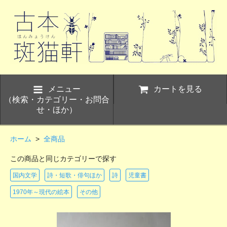
メニュー
カートを見る
（検索・カテゴリー・お問合
せ・ほか）
ホーム
>
全商品
この商品と同じカテゴリーで探す
国内文学
詩・短歌・俳句ほか
詩
児童書
1970年～現代の絵本
その他