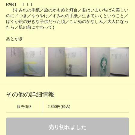
PART ＩＩＩ
｛すみれの手紙／旅のかもめと灯台／君はいまいちばん美しい
のに／つき／ゆうやけ／すみれの手紙／生きていくということ／
ぼくが絵の好きな子供だった頃／こいぬのかなしみ／大人になっ
たら／机の前にすわって｝
あとがき
その他の詳細情報
販売価格
2,350円(税込)
売り切れました