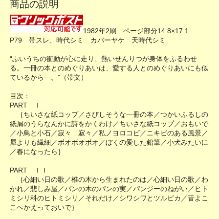
商品の説明
1982年2刷 ページ部分14.8×17.1
P79 帯スレ、時代シミ カバーヤケ 天時代シミ
“ふいうちの衝動が心に走り、熱いせんりつが身体をふるわせ
る。一冊の本とのめぐりあいは、愛する人とのめぐりあいにも似
ているから―。”（帯文）
目次：
PART Ｉ
｛ちいさな紙コップ／さびしそうな一冊の本／つかいふるしの
紙屑のうらなんかに詩をかくわけ／ちいさな紙コップ／おもいで
／小鳥と小石／寂々 寂々／私ノヨロコビ／ニキビのある風景／
犀よりも繊細／ボオボオボオ／ぼくの愛した鉛筆／小犬みたいに
／春になったら｝
PART ＩＩ
｛心細い日の歌／椎の木から生まれたのは／心細い日の歌／わ
かれ／悲しみ屋／パンの木のパンの実／パンジーのねがい／ヒト
ミシリ科のヒトミシリ／それだけ／シワシワとツルピカ／昔よこ
こへかえっておいで｝