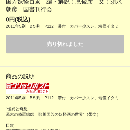
国芳妖怪百景 編・解説：悳俊彦 文：須永
朝彦 国書刊行会
0円(税込)
2011年5刷 B５判 P112 帯付 カバー少スレ、端僅イタミ
売り切れました
商品の説明
2011年5刷 B５判 P112 帯付 カバー少スレ、端僅イタミ
“怪異と奇想
幕末の修羅絵師 歌川国芳の妖怪画の世界”（帯文）
目次：