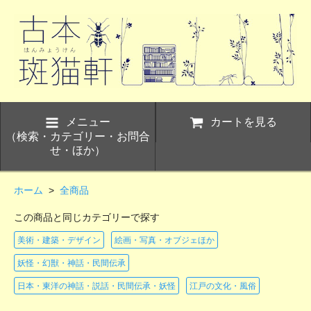
メニュー
カートを見る
（検索・カテゴリー・お問合
せ・ほか）
ホーム
>
全商品
この商品と同じカテゴリーで探す
美術・建築・デザイン
絵画・写真・オブジェほか
妖怪・幻獣・神話・民間伝承
日本・東洋の神話・説話・民間伝承・妖怪
江戸の文化・風俗