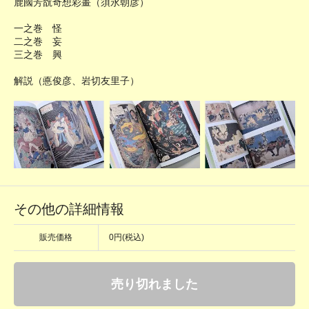
鹿國芳翫奇想彩畫（須永朝彦）
一之巻 怪
二之巻 妄
三之巻 興
解説（悳俊彦、岩切友里子）
その他の詳細情報
販売価格
0円(税込)
売り切れました