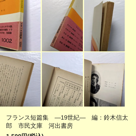
フランス短篇集 ―19世紀― 編：鈴木信太
郎 市民文庫 河出書房