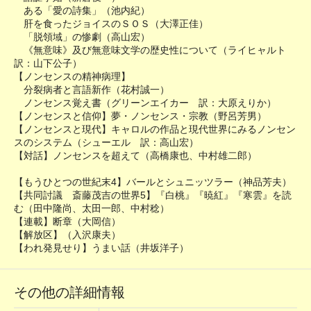
ある「愛の詩集」（池内紀）
肝を食ったジョイスのＳＯＳ（大澤正佳）
「脱領域」の惨劇（高山宏）
《無意味》及び無意味文学の歴史性について（ライヒャルト
訳：山下公子）
【ノンセンスの精神病理】
分裂病者と言語新作（花村誠一）
ノンセンス覚え書（グリーンエイカー 訳：大原えりか）
【ノンセンスと信仰】夢・ノンセンス・宗教（野呂芳男）
【ノンセンスと現代】キャロルの作品と現代世界にみるノンセン
スのシステム（シューエル 訳：高山宏）
【対話】ノンセンスを超えて（高橋康也、中村雄二郎）
【もうひとつの世紀末4】バールとシュニッツラー（神品芳夫）
【共同討議 斎藤茂吉の世界5】『白桃』『暁紅』『寒雲』を読
む（田中隆尚、太田一郎、中村稔）
【連載】断章（大岡信）
【解放区】（入沢康夫）
【われ発見せり】うまい話（井坂洋子）
その他の詳細情報