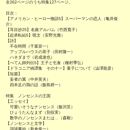
全262ページのうち特集127ページ。
目次：
【アメリカン・ヒーロー物語5】スーパーマンの恋人（亀井俊
介）
【耳目抄25】名曲アルバム（竹西寬子）
【起承転結5】呪文（安野光雅）
【詩】
不在時間（千葉宣一）
アップルハウスの茶子（田村隆一）
ハネダまで（岩成達也）
【ぺてん師列伝5】王子と乞食（種村季弘）
【ドラコニア綺譚集 その十一】童子について（澁澤龍彦）
【短篇】
妄者の翼（中井英夫）
四本足の鶏の話（飯島耕一）
特集 ノンセンスの王国
【工ッセイ】
可愛いそうなナンセンス（飯沢匡）
ひょうたんなまず（別役実）
数学のノンセンスまたは…（森毅）
【ノンセンスと文学】
諧謔事始（新倉俊一）