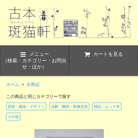
メニュー
カートを見る
（検索・カテゴリー・お問合
せ・ほか）
ホーム
>
全商品
この商品と同じカテゴリーで探す
美術・建築・デザイン
演劇・舞踏・映像芸術
雑誌・ムック本
その他