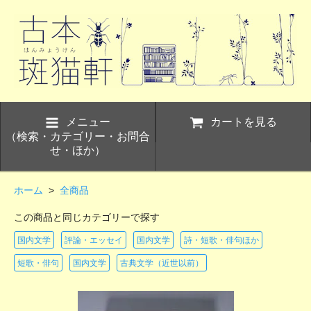
メニュー
カートを見る
（検索・カテゴリー・お問合
せ・ほか）
ホーム
>
全商品
この商品と同じカテゴリーで探す
国内文学
評論・エッセイ
国内文学
詩・短歌・俳句ほか
短歌・俳句
国内文学
古典文学（近世以前）