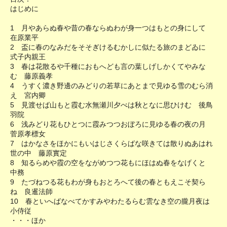
はじめに
1 月やあらぬ春や昔の春ならぬわが身一つはもとの身にして
在原業平
2 盃に春のなみだをそそぎけるむかしに似たる旅のまどゐに
式子内親王
3 春は花散るや千種におもへども言の葉しげしかくてやみな
む 藤原義孝
4 うすく濃き野邊のみどりの若草にあとまで見ゆる雪のむら消
え 宮内卿
5 見渡せば山もと霞む水無瀬川夕べは秋となに思ひけむ 後鳥
羽院
6 浅みどり花もひとつに霞みつつおぼろに見ゆる春の夜の月
菅原孝標女
7 はかなさをほかにもいはじさくらばな咲きては散りぬあはれ
世の中 藤原實定
8 知るらめや霞の空をながめつつ花もにほはぬ春をなげくと
中務
9 たづねつる花もわが身もおとろへて後の春ともえこそ契ら
ね 良暹法師
10 春といへばなべてかすみやわたるらむ雲なき空の朧月夜は
小侍従
・・・ほか