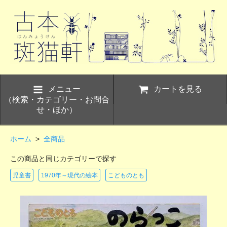
メニュー
カートを見る
（検索・カテゴリー・お問合
せ・ほか）
ホーム
>
全商品
この商品と同じカテゴリーで探す
児童書
1970年～現代の絵本
こどものとも