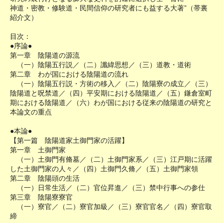
神道・密教・修験道・民間信仰の研究者にも益する大著”（帯裏
紹介文）
目次：
●序論●
第一章 陰陽道の源流
（一）陰陽五行説／（二）讖緯思想／（三）道教・道術
第二章 わが国における陰陽道の流れ
（一）陰陽五行説・方術の移入／（二）陰陽寮の成立／（三）
陰陽道と呪禁道／（四）平安期における陰陽道／（五）鎌倉室町
期における陰陽道／（六）わが国における従来の陰陽道の研究と
本論文の重点
●本論●
【第一篇 陰陽道家土御門家の活躍】
第一章 土御門家
（一）土御門有脩墓／（二）土御門家系／（三）江戸期に活躍
した土御門家の人々／（四）土御門久脩／（五）土御門家領
第二章 陰陽頭の生活
（一）日常生活／（二）官位昇進／（三）禁中行事への参仕
第三章 陰陽寮寮官
（一）寮官／（二）寮官加級／（三）寮官官名／（四）寮官取
締