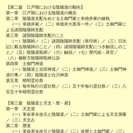
【第二篇 江戸期における陰陽道の動向】
第一章 江戸期における陰陽道の概念
第二章 陰陽道支配をめぐる土御門家と幸徳井家の確執
（一）幸徳井家／（二）幸徳井大黒等一件／（三）土御門家に
よる諸国陰陽師支配
第三章 諸国陰陽師支配のこと
（一）陰陽師／（二）諸国陰陽師支配（朱印状）／（三）日次
記に載る陰陽師のこと／（四）諸国陰陽師支配につき触流しのこ
と／（五）陰陽道取締／（六）触頭／（七）歴代組・具官／
（八）修験方陰陽師取締公訴
第四章 土御門神道
（一）陰陽道と吉田神道／（二）土御門神道／（三）土御門神
道行事／（四）陰陽道と白川神道
第五章 晴明霊社祭
（一）毎年執行の霊社祭／（二）五十年毎の霊社祭／（三）八
百五十年晴明霊社祭
【第三篇 陰陽道と天文・暦・易】
第一章 天文道
（一）革命革令改元と陰陽道／（二）土御門家による天文測量
／（三）天文占
第二章 暦道
（一）革命革令改元と陰陽道／（二）改暦と土御門家／（三）