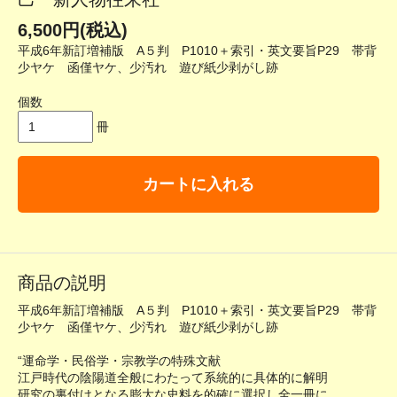
6,500円(税込)
平成6年新訂増補版 A５判 P1010＋索引・英文要旨P29 帯背
少ヤケ 函僅ヤケ、少汚れ 遊び紙少剥がし跡
個数
冊
カートに入れる
商品の説明
平成6年新訂増補版 A５判 P1010＋索引・英文要旨P29 帯背
少ヤケ 函僅ヤケ、少汚れ 遊び紙少剥がし跡
“運命学・民俗学・宗教学の特殊文献
江戸時代の陰陽道全般にわたって系統的に具体的に解明
研究の裏付けとなる膨大な史料を的確に選択し全一冊に