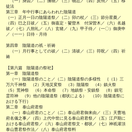
（一）身固／（二）撫物／（三）物忌／（四）反閇／（五）移
徒法
第三章 年中行事にあらわれた陰陽道
（一）正月一日の陰陽道祭／（二）卯の杖／（三）節分星奠／
（四）巳之日祓／（五）御嘉定・鬢曽木 付深曽木／（六）名越
祓／（七）八朔礼／（八）玄猪／（九）甲子待／（一〇）御庚申
／（一一）日待・月待
第四章 陰陽道の祇・祈祷
（一）月行事としての祓／（二）清祓／（三）符呪／（四）祈
祷
【第六篇 陰陽道の祭祀】
第一章 陰陽道祭
（一）陰陽道祭のこと／（二）陰陽道祭の多様性 ｛（1）三
万六千神祭 （2）天地災変祭 （3）陰陽祭 （4）鎮火祭
（5）荒神祭 （6）本命祭 （7）地鎮祭・安鎮祭 （8）鎮宅
霊符神 （9）他の陰陽道祭（都状による） （10）陰陽道祭に
おける下行｝
第二章 泰山府君祭
（一）泰山府君のこと／（二）泰山府君御来由／（三）天曹地
府名儀之事／（四）上代中世に見る泰山府君祭／（五）江戸期に
おける泰山府君祭／（六）泰山府君祭文・都状／（七）神祇灌頂
泰山曹君祭作法／（八）泰山府君祭料