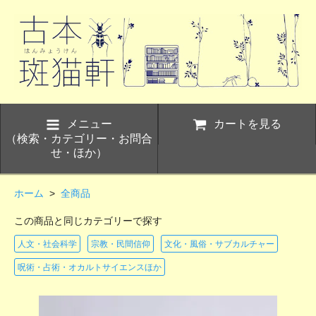
メニュー
カートを見る
（検索・カテゴリー・お問合
せ・ほか）
ホーム
>
全商品
この商品と同じカテゴリーで探す
人文・社会科学
宗教・民間信仰
文化・風俗・サブカルチャー
呪術・占術・オカルトサイエンスほか