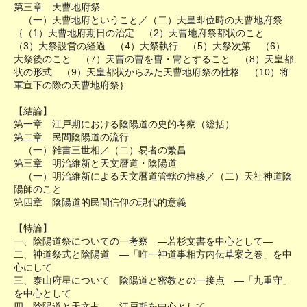
第三章 天曹地府祭
（一）天曹地府ということ／（二）天皇即位時の天曹地府祭
｛（1）天曹地府期日の治定 （2）天曹地府祭都状のこと
（3）大祭設営の経過 （4）大祭執行 （5）大祭次第 （6）
大祭後のこと （7）天曹の曹を曺・冑とすること （8）天皇都
状の形式 （9）天皇都状からみた天曹地府祭の性格 （10）将
軍宣下の際の天曹地府祭｝
【結論】
第一章 江戸期における陰陽道の史的考察（総括）
第二章 民間陰陽道の流行
（一）雑書三世相／（二）易者の繁昌
第三章 明治維新と天文暦道・陰陽道
（一）明治維新による天文暦道管轄の推移／（二）天社神道陰
陽師のこと
第四章 陰陽道的民間信仰の現代的意義
【特論】
一、陰陽道祭についての一考察 ―若杉文書を中心として―
二、神道祭式と陰陽道 ―「唯一神道事相方内伝草案之巻」を中
心にして
三、泰山府星について 陰陽道と密教との一接点 ―「九重守」
を中心として
四、陰陽道と天文占 ―江戸期を中心として―