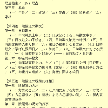
暦道指南／（四）暦占
第三章 易道
（一）年卦／（二）占筮／（三）夢占／（四）怪異占／（五）
家相
【第四篇 陰陽道の勘文】
第一章 日時勘文
（一）年間神忌上申／（二）日次記による日時勘文事例／
（三）日次勘文の手続き／（四）日時勘文治定の特例／（五）日
時勘文援時の拠り処／（六）撰日の根拠となる文献／（七）日時
勘文に挙げた難用日／（八）御徳日／（九）日時勘文における撰
時／（一〇）日時勘文と頒暦／（一一）日時勘文と具注暦
第二章 御産雑事勘文
（一）御産雑事勘文のこと／（二）お産雑事勘文例（江戸期）
／（三）御産雑事勘文の拠り処（文献）／（四）御産雑事と方位
／（五）御産行向道筋／（六）御産に関する凶日
【第五篇 陰陽道の呪術的様相】
第一章 陰陽道の方忌
（一）方忌のこと／（二）江戸期における方忌／（三）方忌／
（四）方忌謝祭／（五）都状による方忌謝祭の例／（六）新内裏
造営御謝祭
第二章 陰陽道の呪術的行事