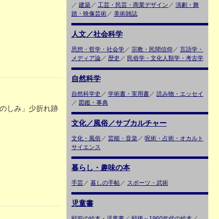
／
建築
／
工芸・民芸・商業デザイン
／
演劇・舞
踏・映像芸術
／
美術雑誌
人文／社会科学
思想・哲学・社会学
／
宗教・民間信仰
／
言語学・
メディア論
／
歴史
／
民俗学・文化人類学・考古学
自然科学
自然科学史
／
学術書・実用書
／
読み物・エッセイ
／
図鑑・事典
のたのしみ」少折れ跡
文化／風俗／サブカルチャー
文化・風俗
／
芸能・音楽
／
呪術・占術・オカルト
サイエンス
暮らし・趣味の本
手芸
／
暮しの手帖
／
スポーツ・武術
児童書
戦前の絵本・児童書
／
戦後～1960年代の絵本
／