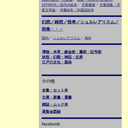
1970年代～現代の絵本
／
児童書籍
／
児童画集・児
童文学論
／
洋書絵本・外国語絵本
幻想／綺想／怪奇／シュルレアリスム／
前衛・・・
国内
／
シュルレアリスム
／
海外
博物・本草・錬金術・魔術・記号術
妖怪・幻獣・神話・伝承
江戸の文化・風俗
その他
全集・セット本
文庫・新書・選書
雑誌・ムック本
展覧会図録
facebook