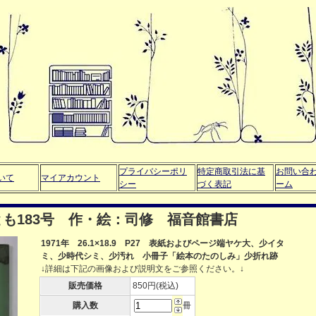
プライバシーポリ
特定商取引法に基
お問い合
いて
マイアカウント
シー
づく表記
ーム
も183号 作・絵：司修 福音館書店
1971年 26.1×18.9 P27 表紙およびページ端ヤケ大、少イタ
ミ、少時代シミ、少汚れ 小冊子「絵本のたのしみ」少折れ跡
↓詳細は下記の画像および説明文をご参照ください。↓
販売価格
850円(税込)
購入数
冊