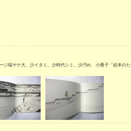
表紙およびページ端ヤケ大、少イタミ、少時代シミ、少汚れ 小冊子「絵本