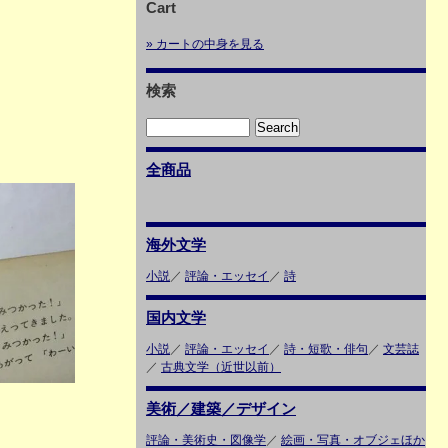
Cart
» カートの中身を見る
検索
全商品
海外文学
小説
／
評論・エッセイ
／
詩
国内文学
小説
／
評論・エッセイ
／
詩・短歌・俳句
／
文芸誌
／
古典文学（近世以前）
美術／建築／デザイン
評論・美術史・図像学
／
絵画・写真・オブジェほか