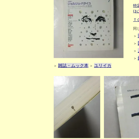
特
(
Ｔ
同
＞
＞
＞
＞
雑誌・ムック本
ユリイカ
＞
＞