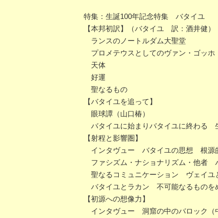
特集：生誕100年記念特集 バタイユ
【本邦初訳】（バタイユ 訳：酒井健）
ランスのノートルダム大聖堂
プロメテウスとしてのヴァン・ゴッホ
天体
好運
聖なるもの
【バタイユを追って】
眼球譚（山口椿）
バタイユに始まりバタイユに終わる 生
【射程と影響圏】
インタヴュー バタイユの思想 根源
ファシズム・ナショナリズム・他者 
聖なるコミュニケーション ヴェイユ
バタイユとラカン 不可能なるものを
【初源への想像力】
インタヴュー 洞窟の中のバロック（