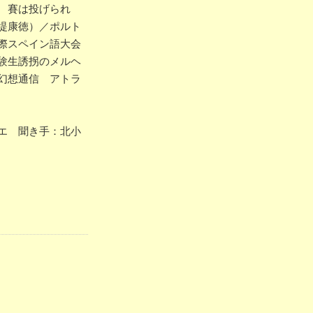
 賽は投げられ
堤康徳）／ポルト
際スペイン語大会
験生誘拐のメルヘ
幻想通信 アトラ
エ 聞き手：北小