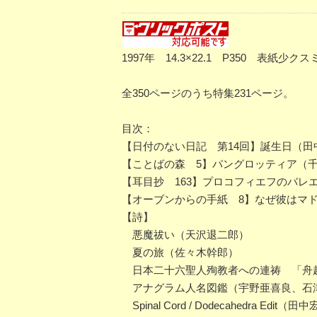
1997年 14.3×22.1 P350 表紙
全350ページのうち特集231ページ。
目次：
【日付のない日記 第14回】誕生日（田
【ことばの森 5】パングロッティア（
【耳目抄 163】プロコフィエフのバレ
【オーブンからの手紙 8】なぜ彼はマ
【詩】
悪魔祓い（天沢退二郎）
夏の旅（佐々木幹郎）
日本二十六聖人殉教者への連祷 「舟
アナグラム人名図鑑（宇野亜喜良、石
Spinal Cord / Dodecahedra Edit（田