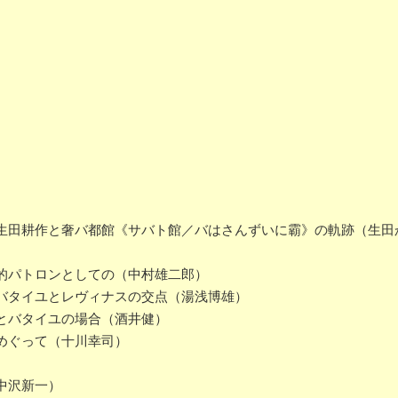
田耕作と奢バ都館《サバト館／バはさんずいに霸》の軌跡（生田
的パトロンとしての（中村雄二郎）
バタイユとレヴィナスの交点（湯浅博雄）
とバタイユの場合（酒井健）
めぐって（十川幸司）
中沢新一）