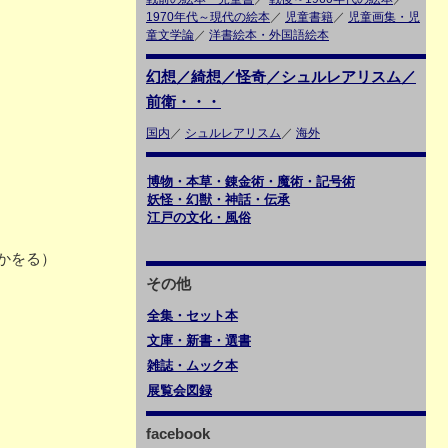
1970年代～現代の絵本
／
児童書籍
／
児童画集・児
童文学論
／
洋書絵本・外国語絵本
幻想／綺想／怪奇／シュルレアリスム／
前衛・・・
国内
／
シュルレアリスム
／
海外
博物・本草・錬金術・魔術・記号術
妖怪・幻獣・神話・伝承
江戸の文化・風俗
かをる）
その他
全集・セット本
文庫・新書・選書
雑誌・ムック本
展覧会図録
facebook