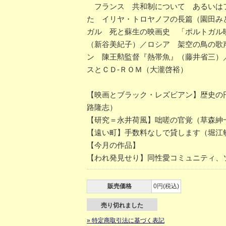
フランス 共和制について あるいはフ
た イリヤ・トロヤノフの長篇（園田み
ガル 死と蘇生の映画史 「ポルトガル
（新谷美紀子）／ロシア 架空の鳥の歌
ン 陳王勲監督『熱帯魚』（藤井省三）
スとＣＤ-ＲＯＭ（大瀧啓裕）
【映画とブラック・レズビアン】歴史の
路隆志）
【研究＝永井荷風】咄嗟の官覚（草森紳
【遠い町】手数料なしで貸します（堀江
【今月の作品】
【われ発見せり】同性愛コミュニティ、
販売価格
0円(税込)
売り切れました
» 特定商取引法に基づく表記