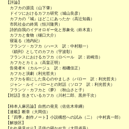
【評論】
カフカの源流（山下肇）
ドイツにおけるカフカ研究（城山良彦）
カフカの『城』はどこにあったか（高辻知義）
市民社会の終焉（恒川隆男）
詩的自我のイデオロギー化と形象化（鈴木直）
カフカと食物（樋口大介）
寝返る（池内紀）
フランツ・カフカ（ハース 訳：中村順一）
《鎖列》としてのカフカ（宇波彰）
フランスにおけるカフカ（ロベール 訳：岩崎浩）
カフカとカミュ（高畠正明）
告発者Ｋ（カルージュ 訳：相磯佳正）
カフカと演劇（利光哲夫）
カフカを前にした良心のやましさ（バロー 訳：利光哲夫）
ジャン・ルイ・バローとの対話（ソロフ 訳：利光哲夫）
フランツ・カフカと《夢》（秋山さと子）
【対話】生きているカフカ（川村二郎、黒井千次）
【柿本人麻呂論】自然の発見（佐佐木幸綱）
【連載】断章（大岡信）
【『四季』創作ノート】小説構想への試み（二）（中村真一郎）
【解放区】
【われ発見せり】子供の寝かせ方（太田省吾）