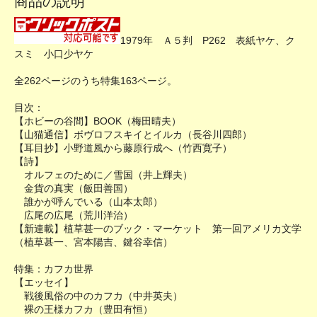
商品の説明
1979年 Ａ５判 P262 表紙ヤケ、ク
スミ 小口少ヤケ
全262ページのうち特集163ページ。
目次：
【ホビーの谷間】BOOK（梅田晴夫）
【山猫通信】ボヴロフスキイとイルカ（長谷川四郎）
【耳目抄】小野道風から藤原行成へ（竹西寛子）
【詩】
オルフェのために／雪国（井上輝夫）
金貨の真実（飯田善国）
誰かが呼んでいる（山本太郎）
広尾の広尾（荒川洋治）
【新連載】植草甚一のブック・マーケット 第一回アメリカ文学
（植草甚一、宮本陽吉、鍵谷幸信）
特集：カフカ世界
【エッセイ】
戦後風俗の中のカフカ（中井英夫）
裸の王様カフカ（豊田有恒）