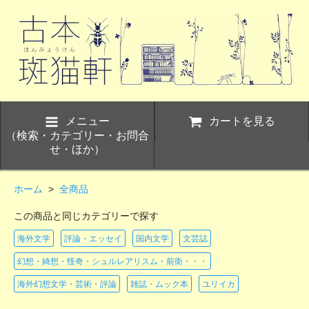
メニュー
カートを見る
（検索・カテゴリー・お問合
せ・ほか）
ホーム
>
全商品
この商品と同じカテゴリーで探す
海外文学
評論・エッセイ
国内文学
文芸誌
幻想・綺想・怪奇・シュルレアリスム・前衛・・・
海外幻想文学・芸術・評論
雑誌・ムック本
ユリイカ