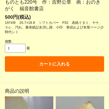
ものとも220号 作：吉野公章 画：おのき
がく 福音館書店
500円(税込)
1974年 25.7×18.8 ソフトカバー P32 表紙イタミ、ヤケ、
スレ、汚れ、裏表紙記名消し跡、小印 巻頭および末尾ページ少
時代シミ
個数
冊
カートに入れる
商品の説明