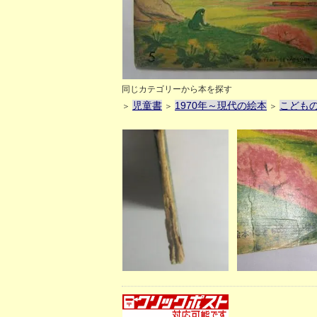
同じカテゴリーから本を探す
児童書
1970年～現代の絵本
こども
＞
＞
＞