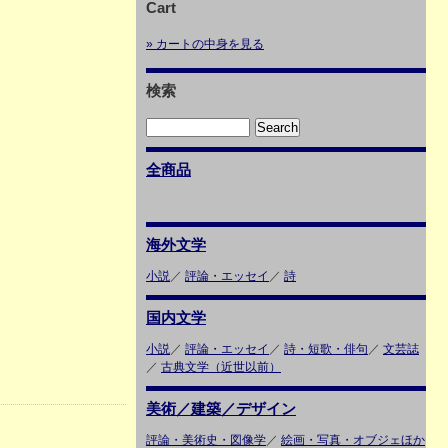
Cart
» カートの中身を見る
検索
全商品
海外文学
小説
／
評論・エッセイ
／
詩
国内文学
小説
／
評論・エッセイ
／
詩・短歌・俳句
／
文芸誌
／
古典文学（近世以前）
美術／建築／デザイン
評論・美術史・図像学
／
絵画・写真・オブジェほか