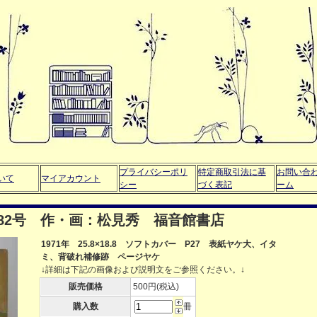
プライバシーポリ
特定商取引法に基
お問い合
いて
マイアカウント
シー
づく表記
ーム
82号 作・画：松見秀 福音館書店
1971年 25.8×18.8 ソフトカバー P27 表紙ヤケ大、イタ
ミ、背破れ補修跡 ページヤケ
↓詳細は下記の画像および説明文をご参照ください。↓
販売価格
500円(税込)
購入数
冊