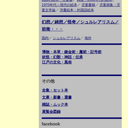
1970年代～現代の絵本
／
児童書籍
／
児童画集・児
童文学論
／
洋書絵本・外国語絵本
幻想／綺想／怪奇／シュルレアリスム／
前衛・・・
国内
／
シュルレアリスム
／
海外
博物・本草・錬金術・魔術・記号術
妖怪・幻獣・神話・伝承
江戸の文化・風俗
その他
全集・セット本
文庫・新書・選書
雑誌・ムック本
展覧会図録
facebook