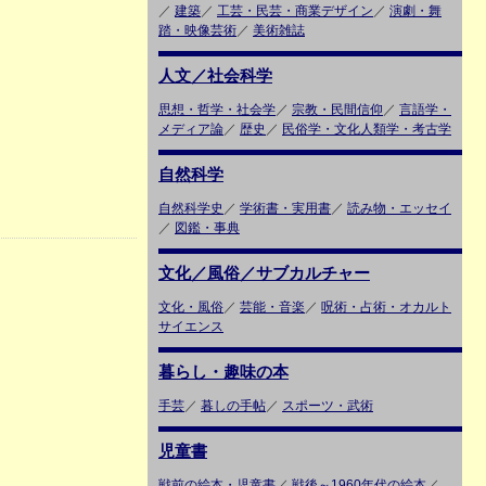
／
建築
／
工芸・民芸・商業デザイン
／
演劇・舞
踏・映像芸術
／
美術雑誌
人文／社会科学
思想・哲学・社会学
／
宗教・民間信仰
／
言語学・
メディア論
／
歴史
／
民俗学・文化人類学・考古学
自然科学
自然科学史
／
学術書・実用書
／
読み物・エッセイ
／
図鑑・事典
文化／風俗／サブカルチャー
文化・風俗
／
芸能・音楽
／
呪術・占術・オカルト
サイエンス
暮らし・趣味の本
手芸
／
暮しの手帖
／
スポーツ・武術
児童書
戦前の絵本・児童書
／
戦後～1960年代の絵本
／