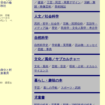
／
建築
／
工芸・民芸・商業デザイン
／
演劇・舞
と世俗の倫
春秋社
踏・映像芸術
／
美術雑誌
26 月報
人文／社会科学
カバー少ス
時代シミ ペ
思想・哲学・社会学
／
宗教・民間信仰
／
言語学・
メディア論
／
歴史
／
民俗学・文化人類学・考古学
自然科学
自然科学史
／
学術書・実用書
／
読み物・エッセイ
／
図鑑・事典
文化／風俗／サブカルチャー
文化・風俗
／
芸能・音楽
／
呪術・占術・オカルト
内身分と村
サイエンス
校倉書房
暮らし・趣味の本
60 函背お
手芸
／
暮しの手帖
／
スポーツ・武術
児童書
戦前の絵本・児童書
／
戦後～1960年代の絵本
／