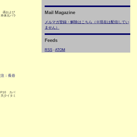
Mail Magazine
8 函および
 本体元パラ
メルマガ登録・解除はこちら（※現在は配信してい
ません）
Feeds
RSS
-
ATOM
校注：長谷
引P10 カバ
 天少イタミ