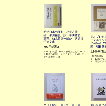
明治日本の面影 小泉八雲
編：平川祐弘 訳：平川祐弘、
アルブレヒ
森亮、仙北谷晃一ほか 講談社
ーデルラン
学術文庫
1520―1
郎 朝日新
700円(税込)
1,800円(税
2000年11版 P489 表紙およびページ
上角僅折れ跡 天少イタミ 見返し少
1996年初版 1
ラベル剥がし跡
引・口絵一覧P
ミ 帯少イタ
アリス狩り 高山宏 青土社
若い読者の