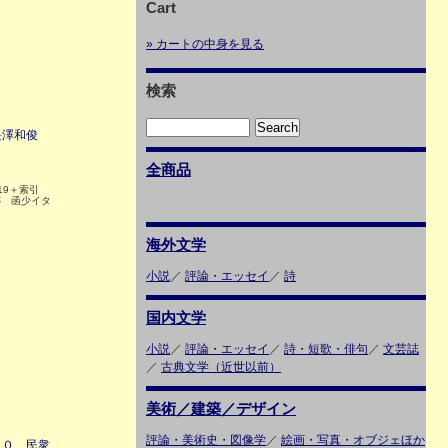
Cart
» カートの中身を見る
検索
長澤和俊
全商品
19＋索引
跡 函少イタ
海外文学
小説
／
評論・エッセイ
／
詩
国内文学
小説
／
評論・エッセイ
／
詩・短歌・俳句
／
文芸誌
／
古典文学（近世以前）
美術／建築／デザイン
評論・美術史・図像学
／
絵画・写真・オブジェほか
１０ 民衆