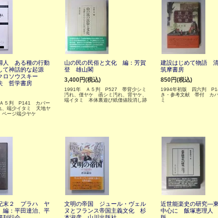
婦人 ある種の行動
山の民の民俗と文化 編：芳賀
建設はじめて物語 
して神話的な起源
登 雄山閣
筑摩書房
クロソウスキー
3,400円(税込)
850円(税込)
夫 哲学書房
1991年 Ａ５判 P527 帯背少シミ
1994年初版 四六判 P1
汚れ、僅ヤケ 函シミ汚れ、背ヤケ、
き・参考文献 帯付 カ
端イタミ 本体裏遊び紙僅値段消し跡
ミ
 Ａ５判 P141 カバー
れ、端少イタミ 天地ヤ
 ページ端少ヤケ
紀末２ プラハ ヤ
文明の帝国 ジュール・ヴェル
近世能楽史の研究―
 編：平田達治、平
ヌとフランス帝国主義文化 杉
中心に 飯塚恵理人
書刊行会
本淑彦 山川出版社
版