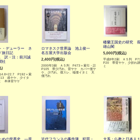
楼蘭王国史の研究 
雄山閣
ト・デューラー ネ
ロマネスク世界論 池上俊一
ド旅日記
名古屋大学出版会
5,000円(税込)
521 訳・注：前川誠
2,400円(税込)
平成8年2刷 Ａ５判 P7
聞社
P20 帯背ヤケ、少折れ
2000年3刷 Ａ５判 P473＋索引・註
ミ
込)
P105 帯少汚れ、背ヤケ カバー僅ヤ
ケ、少汚れ、僅スレ、端僅イタミ 天
4.8×22.7 P192＋索
僅汚れ
13 函ヤケ、少イタ
ミ 本体背ヤケ
ための世界史 ―原
近代フランスの事件簿 犯罪・
大系：仏教と日本人