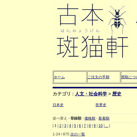
ホーム
ご注文の手順
買取につ
カテゴリ :
人文・社会科学
>
歴史
日本史
世界史
並べ替え -
登録順
-
価格順
-
新着順
|
1
|
2
|
3
|
4
|
5
|
6
|
7
|
8
|
9
|
10
|
...
|
1-24 / 875
次の一覧