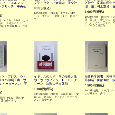
まで― エルンス
文学・社会 小倉孝誠 淡交社
と社会 変革の理念
ンブリッチ 中央公
理 編：村上重良 
800円(税込)
1,000円(税込)
2000年初版 四六判 P265＋注P6
込)
カバー少スレ、上部僅イタミ 背僅ヤ
1988年初版 四六判 P3
ケ
付 帯スレ、少イタミ 
 Ａ５判 P363 カバ
レ、少クスミ 天ヤケ、
汚れ、上部少イタミ
ージゆるく波打ち
5の間および末尾数ページ開
ット・プレス ウィ
イギリスの大学 その歴史と生
歴史科学叢書 村落
リスの印刷工房 ウ
態 ヴィヴィアン・Ｈ．Ｈ．グ
落神話 薗部寿樹 
Ｓ.ピータースン 平
リーン 法政大学出版局
4,500円(税込)
1,100円(税込)
2005年初版 Ａ５判 P3
込)
よび端ヤケ、少汚れ
2005年３刷 四六判 P440+索引・文
献P48 帯スレ、少イタミ カバー少
 菊判 P521 函少ヤ
スレ、背少ヤケ
、函口少イタミ