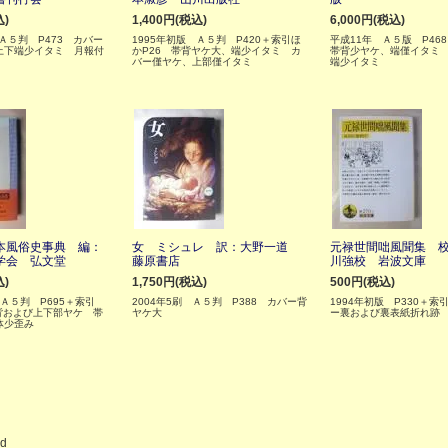
込)
1,400円(税込)
6,000円(税込)
 Ａ５判 P473 カバー
1995年初版 Ａ５判 P420＋索引ほ
平成11年 Ａ５版 P46
上下端少イタミ 月報付
かP26 帯背ヤケ大、端少イタミ カ
帯背少ヤケ、端僅イタミ
バー僅ヤケ、上部僅イタミ
端少イタミ
本風俗史事典 編：
女 ミシュレ 訳：大野一道
元禄世間咄風聞集 
学会 弘文堂
藤原書店
川強校 岩波文庫
込)
1,750円(税込)
500円(税込)
Ａ５判 P695＋索引
2004年5刷 Ａ５判 P388 カバー背
1994年初版 P330＋索
背および上下部ヤケ 帯
ヤケ大
ー裏および裏表紙折れ跡
体少歪み
ed