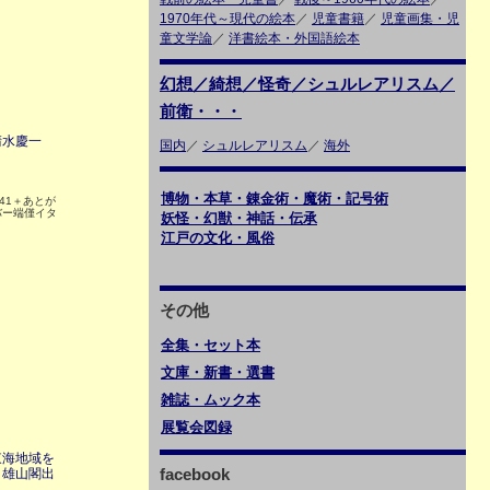
1970年代～現代の絵本
／
児童書籍
／
児童画集・児
童文学論
／
洋書絵本・外国語絵本
幻想／綺想／怪奇／シュルレアリスム／
前衛・・・
清水慶一
国内
／
シュルレアリスム
／
海外
博物・本草・錬金術・魔術・記号術
41＋あとが
バー端僅イタ
妖怪・幻獣・神話・伝承
江戸の文化・風俗
その他
全集・セット本
文庫・新書・選書
雑誌・ムック本
展覧会図録
東海地域を
facebook
 雄山閣出