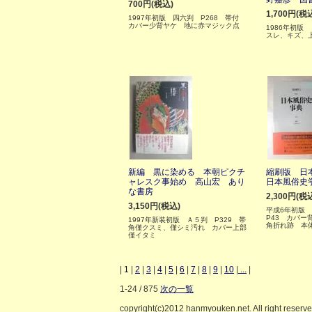
700円(税込)
1,700円(税
1997年初版 四六判 P268 帯付
カバー少背ヤケ 地に赤マジック点
1986年初版
スレ、キズ、
新編 黒に染める 本朝ピクチ
縮刷版 日
ャレスク事始め 高山宏 あり
日本風俗史
な書房
2,300円(税
3,150円(税込)
平成6年初版 
P43 カバー
1997年新装初版 Ａ５判 P329 帯
角折れ跡 本
角僅クスミ、僅シミ汚れ カバー上部
僅イタミ
|
1
|
2
|
3
|
4
|
5
|
6
|
7
|
8
|
9
|
10
|
...
|
1-24 / 875
次の一覧
copyright(c)2012 hanmyouken.net. All right reserv