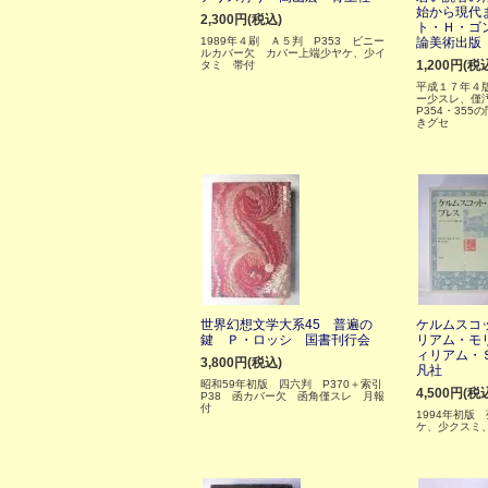
始から現代
2,300円(税込)
ト・Ｈ・ゴ
1989年４刷 Ａ５判 P353 ビニー
論美術出版
ルカバー欠 カバー上端少ヤケ、少イ
1,200円(税
タミ 帯付
平成１７年４版
ー少スレ、僅
P354・35
きグセ
世界幻想文学大系45 普遍の
ケルムスコ
鍵 Ｐ・ロッシ 国書刊行会
リアム・モ
ィリアム・
3,800円(税込)
凡社
昭和59年初版 四六判 P370＋索引
4,500円(税
P38 函カバー欠 函角僅スレ 月報
付
1994年初版
ケ、少クスミ