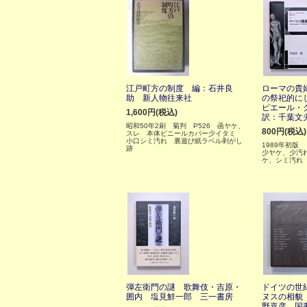
江戸町方の制度 編：石井良
ローマの貴
助 新人物往来社
の祭祀的に
ピエール・
1,600円(税込)
訳：千葉文
昭和50年2刷 菊判 P526 函ヤケ、
800円(税込)
スレ 本体ビニールカバー少イタミ
小口シミ汚れ 裏遊び紙ラベル剥がし
1989年初版
跡
少ヤケ、少汚
ケ、シミ汚れ
弾左衛門の謎 歌舞伎・吉原・
ドイツの世
囲内 塩見鮮一郎 三一書房
ヌスの相貌
野嘉彦 国