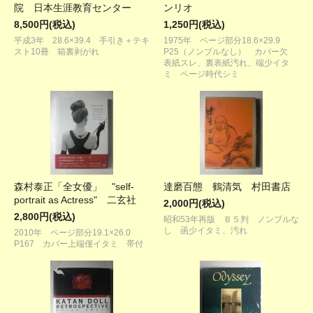
院 日本生涯教育センター
ンリオ
8,500円(税込)
1,250円(税込)
平成3年 28.6×39.4 手引き＋テキ
1975年 ページ部分18.6×29.9
スト10冊 箱裏剥がれ
P25（ノンブルなし） カバー欠
表紙スレ、裏表紙汚れ、端少イタ
ミ ページ時代シミ
森村泰正「全女優」 "self-
達磨百態 鶴清気 村田書店
portrait as Actress" 二玄社
2,000円(税込)
2,800円(税込)
昭和53年再版 Ｂ５判 ノンブルな
し 函少イタミ、汚れ
2010年 ページ部分19.1×26.0
P167 カバー上端僅イタミ 帯付