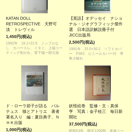
KATAN DOLL
【英語】オデッセイ ナショ
RETROSPECTIVE 天野可
ナル・ジオグラフィック傑作
淡 トレヴィル
選 日本語訳解説冊子付
JICC出版局
1,450円(税込)
2,500円(税込)
1992年 18.1×22.6 ノンブルな
し カバースレ、イタミ、上端コー
1991年 25.0×30.2 ソフトカバ
ティング剥がれ、背下端一部欠損
ー P363 ビニールカバー付 帯
角少破れ
ド・ローラ節子が語る バル
妖怪絵巻 監修・文：真保
テュス 猫とアトリエ 著者
亨 写真：金子桂三 毎日新
署名入り 編：夏目典子、Ｎ
聞社
ＨＫ出版
37,500円(税込)
1,000円(税込)
昭和53年 限定1200部 本体ペー