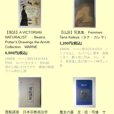
【英語】A VICTORIAN
【仏語】写真集 Femmes
NATURALIST ：Beatrix
Tana Kaleya（タナ・カレヤ）
Potter's Drawings the Armitt
1,200円(税込)
Collection WARNE
1980年 ページ部分23.9×33.5 ノ
6,500円(税込)
ンブルなし カバーなし裸本 表紙
イタミ、数ヶ所に凹み、スレ、キ
1992年 ページ部分19.8×24.8
ズ 両見返し及び扉ページ時代シミ
P191 カバー少イタミ、折れ跡、
多
背から端にかけてヤケ 裏遊び紙僅
ラベル剥がし跡
寶船講座 日本宗教画法学
魔女の森 文・絵：司修 サ