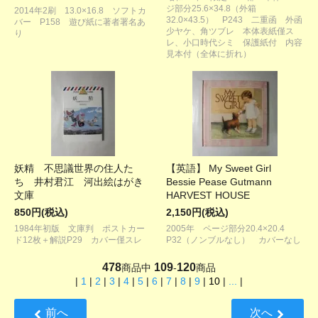
ジ部分25.6×34.8（外箱
2014年2刷 13.0×16.8 ソフトカ
32.0×43.5） P243 二重函 外函
バー P158 遊び紙に著者署名あ
少ヤケ、角ツブレ 本体表紙僅ス
り
レ、小口時代シミ 保護紙付 内容
見本付（全体に折れ）
妖精 不思議世界の住人た
【英語】 My Sweet Girl
ち 井村君江 河出絵はがき
Bessie Pease Gutmann
文庫
HARVEST HOUSE
850円(税込)
2,150円(税込)
1984年初版 文庫判 ポストカー
2005年 ページ部分20.4×20.4
ド12枚＋解説P29 カバー僅スレ
P32（ノンブルなし） カバーなし
478
109
120
商品中
-
商品
|
1
|
2
|
3
|
4
|
5
|
6
|
7
|
8
|
9
|
10
|
...
|
前へ
次へ