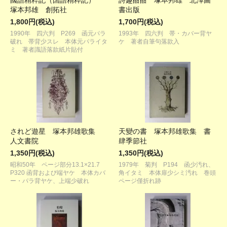
國語精粹記（国語精粋記）
詩趣酣酣 塚本邦雄 北澤圖
塚本邦雄 創拓社
書出版
1,800円(税込)
1,700円(税込)
1990年 四六判 P269 函元パラ
1993年 四六判 帯・カバー背ヤ
破れ 帯背少スレ 本体元パライタ
ケ 著者自筆句落款入
ミ 著者識語落款紙片貼付
されど遊星 塚本邦雄歌集
天變の書 塚本邦雄歌集 書
人文書院
肆季節社
1,350円(税込)
1,350円(税込)
昭和50年 ページ部分13.1×21.7
1979年 菊判 P194 函少汚れ、
P320 函背および端ヤケ 本体カバ
角イタミ 本体扉少シミ汚れ 巻頭
ー・パラ背ヤケ、上端少破れ
ページ僅折れ跡