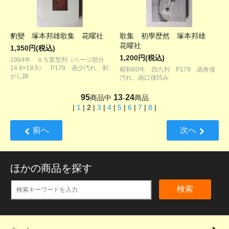
豹變 塚本邦雄歌集 花曜社
歌集 初學歴然 塚本邦雄
花曜社
1,350円(税込)
1,200円(税込)
1984年 Ａ５変型判（ページ部分
14.8×19.5） P179 函少汚れ、剥
昭和60年 四六判 P179 函角僅
がし跡
汚れ、函口僅凹み
95
13
24
商品中
-
商品
|
1
|
2
|
3
|
4
|
5
|
6
|
7
|
8
|
前へ
次へ
ほかの商品を探す
検索