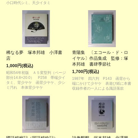
小口時代シミ、天少イタミ
稀なる夢 塚本邦雄 小澤書
青陽集 〔エコール・ド・ロ
店
イヤル〕作品集成 監修：塚
本邦雄 書肆季節社
1,000円(税込)
1,700円(税込)
昭和54年初版 Ａ５変型判（ページ
部分14.8×20.0） P258 帯端少イ
1987年 四六判 P143 函背から
タミ、背少ヤケ 函背少ヤケ、少シ
端にかけて少ヤケ 表遊び紙に本書
ミ汚れ 本体背少ヤケ
収録作者の一人による識語落款