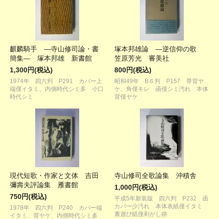
麒麟騎手 ―寺山修司論・書
塚本邦雄論 ―逆信仰の歌
簡集― 塚本邦雄 新書館
笠原芳光 審美社
1,300円(税込)
800円(税込)
1974年 四六判 P291 カバー上
昭和49年 B６判 P157 帯背ヤ
端僅イタミ、内側時代シミ多 小口
ケ、角僅キレ 函僅シミ汚れ 本体
時代シミ
背僅ヤケ
現代短歌・作家と文体 吉田
寺山修司全歌論集 沖積舎
彌壽夫評論集 雁書館
1,000円(税込)
750円(税込)
平成5年新装版 四六判 P232 函
カバー少汚れ 本体表紙僅イタミ
1978年 四六判 P240 カバー端
裏遊び紙僅剥がし跡
イタミ、背ヤケ、内側時代シミ多