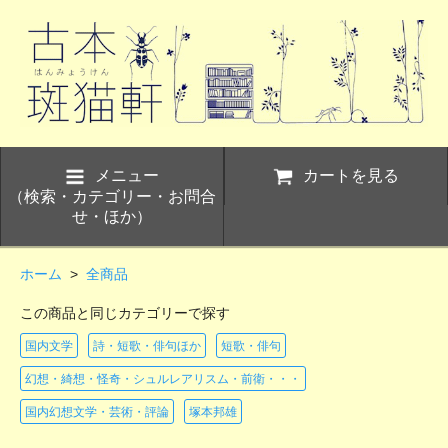
メニュー
カートを見る
（検索・カテゴリー・お問合
せ・ほか）
ホーム
>
全商品
この商品と同じカテゴリーで探す
国内文学
詩・短歌・俳句ほか
短歌・俳句
幻想・綺想・怪奇・シュルレアリスム・前衛・・・
国内幻想文学・芸術・評論
塚本邦雄