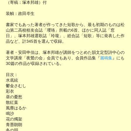
（寄稿：塚本邦雄）付
装幀：政田岑生
書家でもあった著者が作ってきた短歌から、最も初期のものは松
山第二高校校友会誌「瓔珞」所載の6首、ほかに同人誌「窓
日」、塚本邦雄選歌誌「玲瓏」、総合誌「短歌」等に発表した作
品など、計345首を選んで収録。
著者・安田申佳は、塚本邦雄が講師をつとめた韻文定型詩中心の
文学講座「夜鶯の会」会員でもあり、会員作品集『
麗鳴集
』にも
30篇の作品が収録されている。
目次：
水底絃
鬱金さむし
彩衣
昼の憂愁
散紅葉
風塵はるか
鳴沙
花の燭架
青墨朗朗
冬の韻