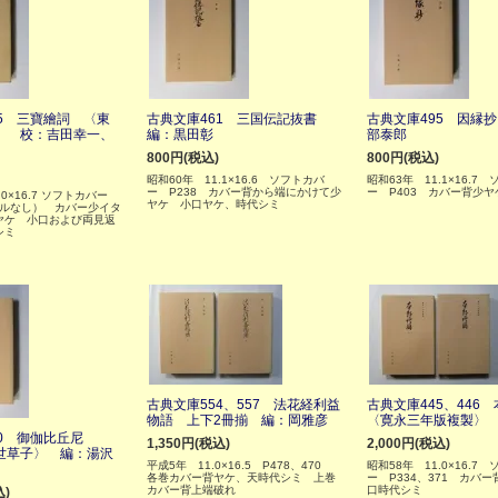
5 三寶繪詞 〈東
古典文庫461 三国伝記抜書
古典文庫495 因縁
〉 校：吉田幸一、
編：黒田彰
部泰郎
800円(税込)
800円(税込)
昭和60年 11.1×16.6 ソフトカバ
昭和63年 11.1×16.7
ー P238 カバー背から端にかけて少
ー P403 カバー背少
.0×16.7 ソフトカバー
ヤケ 小口ヤケ、時代シミ
ブルなし） カバー少イタ
ヤケ 小口および両見返
シミ
古典文庫554、557 法花経利益
古典文庫445、446
物語 上下2冊揃 編：岡雅彦
〈寛永三年版複製〉 
60 御伽比丘尼
1,350円(税込)
2,000円(税込)
世草子〉 編：湯沢
平成5年 11.0×16.5 P478、470
昭和58年 11.0×16.7
各巻カバー背ヤケ、天時代シミ 上巻
ー P334、371 カバ
カバー背上端破れ
口時代シミ
込)