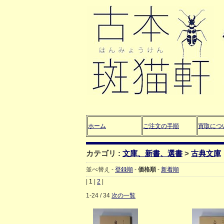
ホーム
ご注文の手順
買取につ
カテゴリ :
文庫、新書、選書
>
古典文庫
並べ替え -
登録順
-
価格順
-
新着順
|
1
|
2
|
1-24 / 34
次の一覧