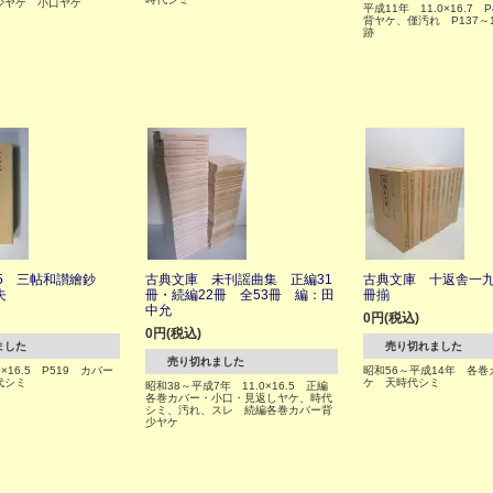
少ヤケ 小口ヤケ
平成11年 11.0×16.7 
背ヤケ、僅汚れ P137～
跡
45 三帖和讃繪鈔
古典文庫 未刊謡曲集 正編31
古典文庫 十返舎一九
夫
冊・続編22冊 全53冊 編：田
冊揃
中允
0円(税込)
0円(税込)
ました
売り切れました
売り切れました
×16.5 P519 カバー
昭和56～平成14年 各
代シミ
ケ 天時代シミ
昭和38～平成7年 11.0×16.5 正編
各巻カバー・小口・見返しヤケ、時代
シミ、汚れ、スレ 続編各巻カバー背
少ヤケ