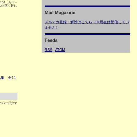
P454 カバー
144薄く折れ
Mail Magazine
メルマガ登録・解除はこちら（※現在は配信してい
ません）
Feeds
RSS
-
ATOM
集 全11
巻カバー背少ヤ