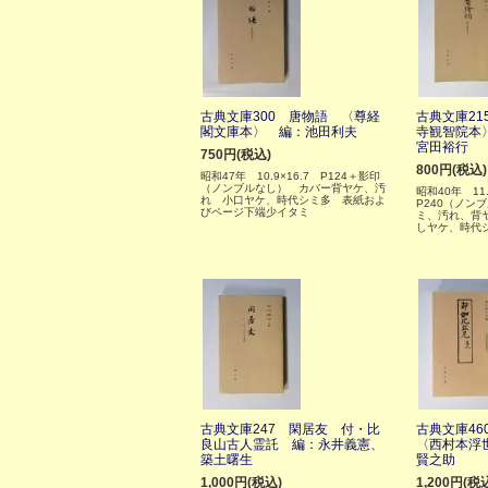
古典文庫300 唐物語 〈尊経
古典文庫21
閣文庫本〉 編：池田利夫
寺観智院本
宮田裕行
750円(税込)
800円(税込)
昭和47年 10.9×16.7 P124＋影印
（ノンブルなし） カバー背ヤケ、汚
昭和40年 11
れ 小口ヤケ、時代シミ多 表紙およ
P240（ノン
びページ下端少イタミ
ミ、汚れ、背
しヤケ、時代
古典文庫247 閑居友 付・比
古典文庫4
良山古人霊託 編：永井義憲、
〈西村本浮
築土曙生
賢之助
1,000円(税込)
1,200円(税