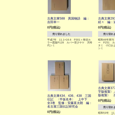
古典文庫588 異国物語 編：
古典文庫2
吉田幸一
続々 編：
0円(税込)
0円(税込)
売り切れました
売り切れ
平成7年 11.1×16.6 P301＋巻頭カ
昭和46年再刊 
ラー図版P128 カバー背少ヤケ 天時
ー P251 
代シミ
タミ 小口お
シミ
古典文庫37
字版複製〉
版複製〉 
古典文庫434、436、438 三国
伝記 〈平仮名本〉 上中下
0円(税込)
全3巻 監修：安藤直太朗 編：
名古屋三国伝記研究会
売り切れ
0円(税込)
昭和53年 11