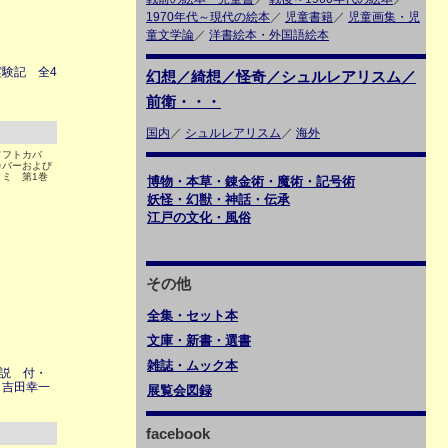
1970年代～現代の絵本
／
児童書籍
／
児童画集・児
童文学論
／
洋書絵本・外国語絵本
験記 全4
幻想／綺想／怪奇／シュルレアリスム／
前衛・・・
国内
／
シュルレアリスム
／
海外
 ソフトカバ
カバーおよび
ミ 第1巻
博物・本草・錬金術・魔術・記号術
妖怪・幻獣・神話・伝承
江戸の文化・風俗
その他
全集・セット本
文庫・新書・選書
雑誌・ムック本
雑説 付・
：吉田幸一
展覧会図録
facebook