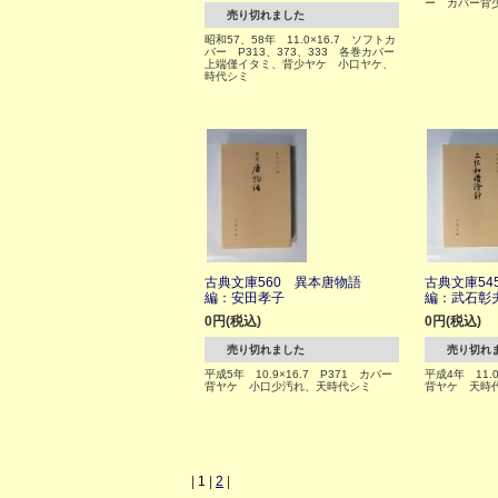
ー カバー背
売り切れました
昭和57、58年 11.0×16.7 ソフトカ
バー P313、373、333 各巻カバー
上端僅イタミ、背少ヤケ 小口ヤケ、
時代シミ
古典文庫560 異本唐物語
古典文庫5
編：安田孝子
編：武石彰
0円(税込)
0円(税込)
売り切れました
売り切れ
平成5年 10.9×16.7 P371 カバー
平成4年 11.0
背ヤケ 小口少汚れ、天時代シミ
背ヤケ 天時
|
1
|
2
|