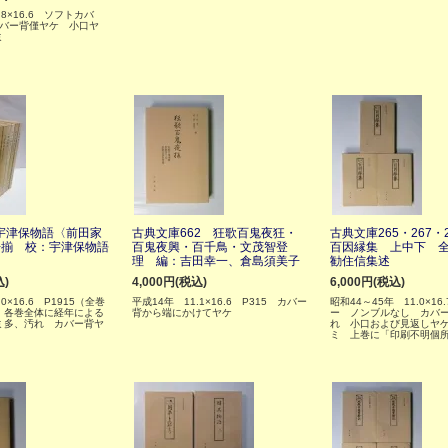
.8×16.6 ソフトカバ
カバー背僅ヤケ 小口ヤ
ミ
宇津保物語〈前田家
古典文庫662 狂歌百鬼夜狂・
古典文庫265・267・
冊揃 校：宇津保物語
百鬼夜興・百千鳥・文茂智登
百因縁集 上中下 全
理 編：吉田幸一、倉島須美子
勧住信集述
込)
4,000円(税込)
6,000円(税込)
0×16.6 P1915（全巻
平成14年 11.1×16.6 P315 カバー
昭和44～45年 11.0×16
 各巻全体に経年による
背から端にかけてヤケ
ー ノンブルなし カバ
ミ多、汚れ カバー背ヤ
れ 小口および見返しヤ
ミ 上巻に「印刷不明個