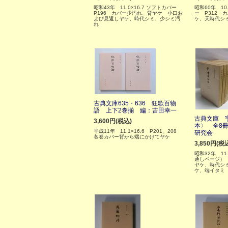
昭和43年 11.0×16.7 ソフトカバー
昭和60年 10
P196 カバー少汚れ、背ヤケ 小口お
ー P312 
よび見返しヤケ、時代シミ、少シミ汚
ケ、天時代シ
れ
古典文庫635・636 狂歌百物
語 上下2巻揃 編：吉田幸一
古典文庫 
3,600円(税込)
本〉 全8
平成11年 11.1×16.6 P201、208
研究会
各巻カバー背から端にかけてヤケ
3,850円(税
昭和32年 11.
通しページ）
ヤケ、時代シ
ケ、端イタミ