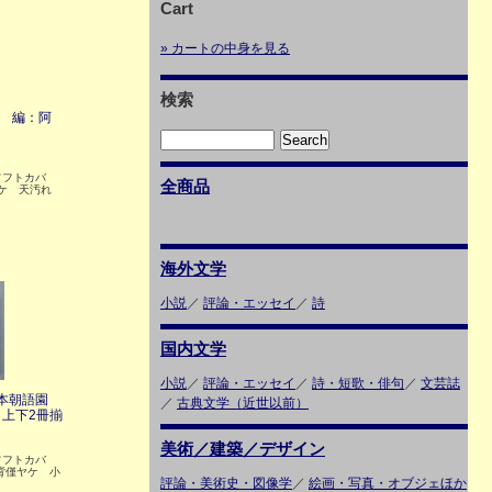
Cart
» カートの中身を見る
検索
抄 編：阿
 ソフトカバ
全商品
ヤケ 天汚れ
海外文学
小説
／
評論・エッセイ
／
詩
国内文学
小説
／
評論・エッセイ
／
詩・短歌・俳句
／
文芸誌
 本朝語園
／
古典文学（近世以前）
上下2冊揃
美術／建築／デザイン
 ソフトカバ
ー背僅ヤケ 小
評論・美術史・図像学
／
絵画・写真・オブジェほか