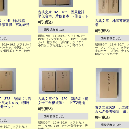
古典文庫182・185 因果物語
平仮名本、片仮名本 2冊セット
93 中世神仏説話
古典文庫 地蔵菩薩霊
0円(税込)
近藤喜博、宮地崇邦
巻
売り切れました
0円(税込)
昭和37年 11.1×16.7 ソフトカバー
ました
売り切れました
P248（ノンブルなし）、P255 各巻
カバー背少ヤケ、少汚れ、少イタミ
10.9×16.7 ソフトカバ
昭和39年 11.0×16.7
小口および両見返しヤケ、時代シミ
カバーヤケ、少汚れ、少イ
ー ノンブルなし 各巻
よび両見返しヤケ、時代
小口ヤケ、少汚れ、少イタ
解説ページヤケ大
7、378 語園〈古活
古典文庫419、420 新語園〈寛
／見ぬ世の友〈明暦
文十二年板複製〉 上下2冊揃
2冊セット
古典文庫628 天文
0円(税込)
ゑんぎ長者物語 編
売り切れました
0円(税込)
ました
昭和56年 10.9×16.6 ソフトカバ
売り切れました
ー P370、389 カバー背僅ヤケ 天
.0×16.7 ソフトカバ
時代シミ