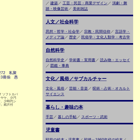
／
建築
／
工芸・民芸・商業デザイン
／
演劇・舞
踏・映像芸術
／
美術雑誌
人文／社会科学
思想・哲学・社会学
／
宗教・民間信仰
／
言語学・
メディア論
／
歴史
／
民俗学・文化人類学・考古学
自然科学
自然科学史
／
学術書・実用書
／
読み物・エッセイ
／
図鑑・事典
272 私聚
3冊揃 愚
文化／風俗／サブカルチャー
文化・風俗
／
芸能・音楽
／
呪術・占術・オカルト
サイエンス
.7 ソフトカバ
ーヤケ、少汚
ケ、少時代シ
所」紙片付
暮らし・趣味の本
手芸
／
暮しの手帖
／
スポーツ・武術
児童書
戦前の絵本・児童書
／
戦後～1960年代の絵本
／