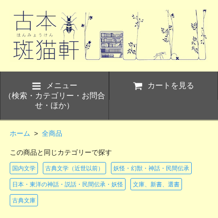
メニュー
カートを見る
（検索・カテゴリー・お問合
せ・ほか）
ホーム
>
全商品
この商品と同じカテゴリーで探す
国内文学
古典文学（近世以前）
妖怪・幻獣・神話・民間伝承
日本・東洋の神話・説話・民間伝承・妖怪
文庫、新書、選書
古典文庫