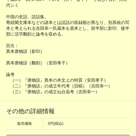
代シミ
中国の史話、説話集。
尊経閣文庫本などの諸本とは説話の収録順が異なり、別系統の写
本と考えられる吉田幸一氏蔵本を底本とし、前半部に影印、後半
部に活字翻刻と論考を収める。
目次：
異本唐物語［影印］
異本唐物語［翻刻］（安田孝子）
論考
（一）『唐物語』異本の本文上の特質（安田孝子）
（二）『唐物語』の成立年代考［旧稿］（吉田幸一）
（三）『唐物語』の成立ね台追考（吉田幸一）
その他の詳細情報
販売価格
0円(税込)