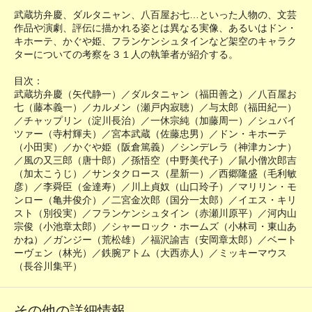
武蔵坊弁慶、ダルタニャン、八百屋お七…といった人物の、文芸
作品や演劇、評伝に描かれる姿とは異なる実像、あるいはドン・
キホーテ、かぐや姫、フランケンシュタインなど架空のキャラク
ターについての考察を３１人の執筆者が紹介する。
目次：
武蔵坊弁慶（矢代静一）／ダルタニャン（福田善之）／八百屋お
七（藤本義一）／カルメン（瀬戸内寂聴）／与太郎（福田紀一）
／チャップリン（淀川長治）／一休宗純（加藤周一）／シュバイ
ツァー（寺村輝夫）／宮本武蔵（佐藤忠男）／ドン・キホーテ
（小田実）／かぐや姫（阪倉篤義）／シンデレラ（神津カンナ）
／風の又三郎（唐十郎）／孫悟空（中野美代子）／鼠小僧次郎吉
（加太こうじ）／サンタクロース（星新一）／西郷隆盛（毛利敏
彦）／李舜臣（金達寿）／川上貞奴（山口玲子）／マリリン・モ
ンロー（亀井俊介）／二宮金次郎（国分一太郎）／イエス・キリ
スト（別役実）／フランケンシュタイン（赤瀬川原平）／河内山
宗俊（小池章太郎）／シャーロック・ホームズ（小林司・東山あ
かね）／ガンジー（荒松雄）／福沢諭吉（安岡章太郎）／ベート
ーヴェン（林光）／鉄腕アトム（大西赤人）／ミッキーマウス
（長谷川集平）
その他の詳細情報