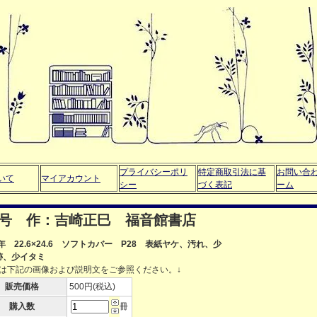
プライバシーポリ
特定商取引法に基
お問い合
いて
マイアカウント
シー
づく表記
ーム
6号 作：吉崎正巳 福音館書店
9年 22.6×24.6 ソフトカバー P28 表紙ヤケ、汚れ、少
跡、少イタミ
細は下記の画像および説明文をご参照ください。↓
販売価格
500円(税込)
購入数
冊