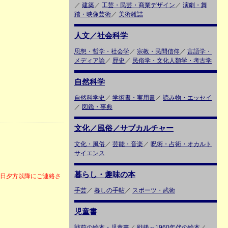
／
建築
／
工芸・民芸・商業デザイン
／
演劇・舞
踏・映像芸術
／
美術雑誌
人文／社会科学
思想・哲学・社会学
／
宗教・民間信仰
／
言語学・
メディア論
／
歴史
／
民俗学・文化人類学・考古学
自然科学
自然科学史
／
学術書・実用書
／
読み物・エッセイ
／
図鑑・事典
文化／風俗／サブカルチャー
文化・風俗
／
芸能・音楽
／
呪術・占術・オカルト
サイエンス
暮らし・趣味の本
6日夕方以降にご連絡さ
手芸
／
暮しの手帖
／
スポーツ・武術
児童書
戦前の絵本・児童書
／
戦後～1960年代の絵本
／