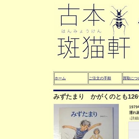
ホーム
ご注文の手順
買取につ
みずたまり かがくのとも12
197
濡れ
↓詳