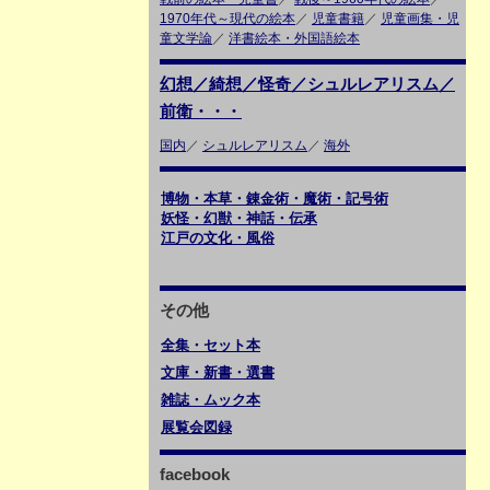
1970年代～現代の絵本
／
児童書籍
／
児童画集・児
童文学論
／
洋書絵本・外国語絵本
幻想／綺想／怪奇／シュルレアリスム／
前衛・・・
国内
／
シュルレアリスム
／
海外
博物・本草・錬金術・魔術・記号術
妖怪・幻獣・神話・伝承
江戸の文化・風俗
その他
全集・セット本
文庫・新書・選書
雑誌・ムック本
展覧会図録
facebook