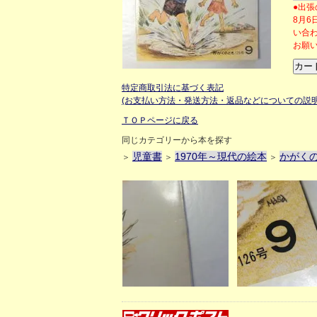
●出張
8月
い合
お願
特定商取引法に基づく表記
(お支払い方法・発送方法・返品などについての説明
ＴＯＰページに戻る
同じカテゴリーから本を探す
児童書
1970年～現代の絵本
かがく
＞
＞
＞