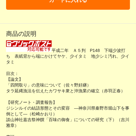
商品の説明
平成二年 Ａ５判 P148 下端少波打
ち 表紙背から端にかけてヤケ、少イタミ 地少シミ汚れ、少イ
タミ
目次：
【論文】
「四間取り」の意味について（佐々野好継）
タラ延縄漁法を伝えたカワサキ衆と沖漁業の確立（赤羽正春）
【研究ノート・調査報告】
ジシンルイの結語形態とその変容 ―神奈川県秦野市堀山下を事
例として―（松崎かおり）
談山神社嘉吉祭神饌「百味の御食」についての研究（下）（吉川
雅章）