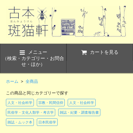
メニュー
カートを見る
（検索・カテゴリー・お問合
せ・ほか）
ホーム
>
全商品
この商品と同じカテゴリーで探す
人文・社会科学
宗教・民間信仰
人文・社会科学
民俗学・文化人類学・考古学
雑誌・紀要・調査報告書
雑誌・ムック本
日本民俗学