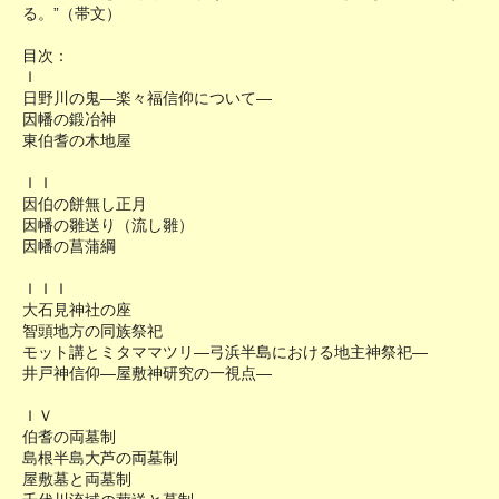
る。”（帯文）
目次：
Ｉ
日野川の鬼―楽々福信仰について―
因幡の鍛冶神
東伯耆の木地屋
ＩＩ
因伯の餅無し正月
因幡の雛送り（流し雛）
因幡の菖蒲綱
ＩＩＩ
大石見神社の座
智頭地方の同族祭祀
モット講とミタママツリ―弓浜半島における地主神祭祀―
井戸神信仰―屋敷神研究の一視点―
ＩＶ
伯耆の両墓制
島根半島大芦の両墓制
屋敷墓と両墓制