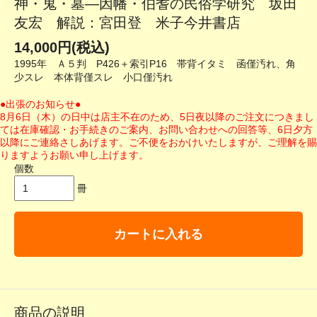
神・鬼・墓―因幡・伯耆の民俗学研究 坂田
友宏 解説：宮田登 米子今井書店
14,000円(税込)
1995年 Ａ５判 P426＋索引P16 帯背イタミ 函僅汚れ、角
少スレ 本体背僅スレ 小口僅汚れ
●出張のお知らせ●
8月6日（木）の日中は店主不在のため、5日夜以降のご注文につきまし
ては在庫確認・お手続きのご案内、お問い合わせへの回答等、6日夕方
以降にご連絡さしあげます。ご不便をおかけいたしますが、ご理解を賜
りますようお願い申し上げます。
個数
冊
カートに入れる
商品の説明