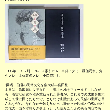
1995年 Ａ５判 P426＋索引P16 帯背イタミ 函僅汚れ、角
少スレ 本体背僅スレ 小口僅汚れ
“因幡・伯耆の民俗文化を集大成―宮田登
本書は、鳥取県に長年在住し、郷土の地をフィールドにしなが
ら、着実な研究を積み重ねられた著者が、これまでの成果を集大
成して世に問うたもので、とりわけ山陰にあって民俗の宝庫と目
されながら、なかなか全貌を見い出し難かった因幡と伯耆の民俗
文化の一面を浮彫りさせようとした読みごたえのある内容であ