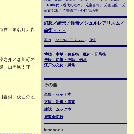
1970年代～現代の絵本
／
児童書籍
／
児童画集・児
童文学論
／
洋書絵本・外国語絵本
幻想／綺想／怪奇／シュルレアリスム／
姫君 泉名月／森
前衛・・・
国内
／
シュルレアリスム
／
海外
博物・本草・錬金術・魔術・記号術
淳之介／森川町の
妖怪・幻獣・神話・伝承
江戸の文化・風俗
感 山田風太郎／
その他
全集・セット本
川春浪／仮面の地
文庫・新書・選書
雑誌・ムック本
展覧会図録
facebook