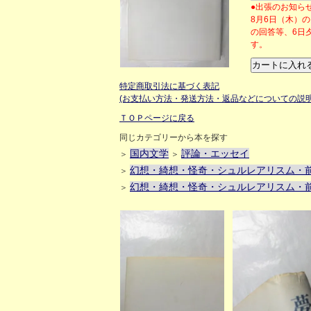
●出張のお知ら
8月6日（木）
の回答等、6日
す。
特定商取引法に基づく表記
(お支払い方法・発送方法・返品などについての説明
ＴＯＰページに戻る
同じカテゴリーから本を探す
国内文学
評論・エッセイ
＞
＞
幻想・綺想・怪奇・シュルレアリスム・
＞
幻想・綺想・怪奇・シュルレアリスム・
＞