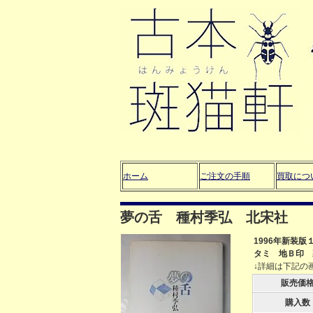
ホーム
ご注文の手順
買取につ
夢の舌 種村季弘 北宋社
1996年新装
タミ 地Ｂ印 
↓詳細は下記の
販売価
購入数