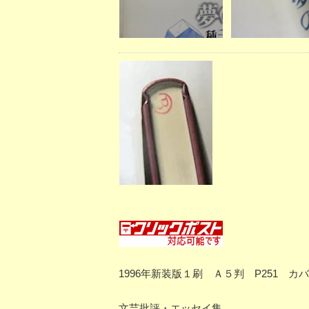
1996年新装版１刷 Ａ５判 P251
文芸批評・エッセイ集