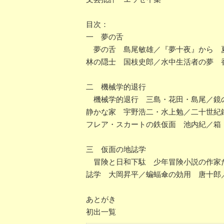
目次：
一 夢の舌
夢の舌 島尾敏雄／『夢十夜』から 夏
林の隠士 国枝史郎／水中生活者の夢 
二 機械学的退行
機械学的退行 三島・花田・島尾／鏡の
静かな家 宇野浩二・水上勉／二十世紀
フレア・スカートの鉄仮面 池内紀／箱
三 仮面の地誌学
冒険と日和下駄 少年冒険小説の作家た
誌学 大岡昇平／蝙蝠傘の効用 唐十郎
あとがき
初出一覧