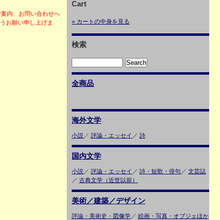
Cart
ご案内、お問い合わせへ
» カートの中身を見る
ようお願い申し上げま
検索
全商品
海外文学
小説
／
評論・エッセイ
／
詩
国内文学
小説
／
評論・エッセイ
／
詩・短歌・俳句
／
文芸誌
／
古典文学（近世以前）
美術／建築／デザイン
評論・美術史・図像学
／
絵画・写真・オブジェほか