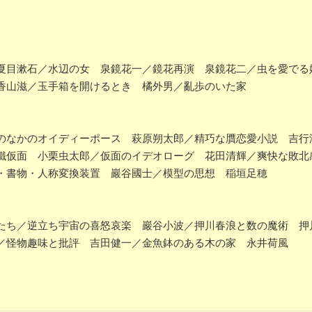
目漱石／水辺の女 泉鏡花一／鏡花再演 泉鏡花二／虫を愛でる
香山滋／玉手箱を開けるとき 橘外男／亂歩のいた家
なかのオイディーポース 萩原朔太郎／精巧な贋恋愛小説 吉行
鐵仮面 小栗虫太郎／仮面のイデオローグ 花田清輝／爽快な敗北
・書物・人称変換装置 巖谷國士／模型の思想 稲垣足穂
ち／逆立ち宇宙の喜怒哀楽 巖谷小波／押川春浪と数の魔術 押
／怪物趣味と批評 吉田健一／金魚鉢のある木の家 永井荷風