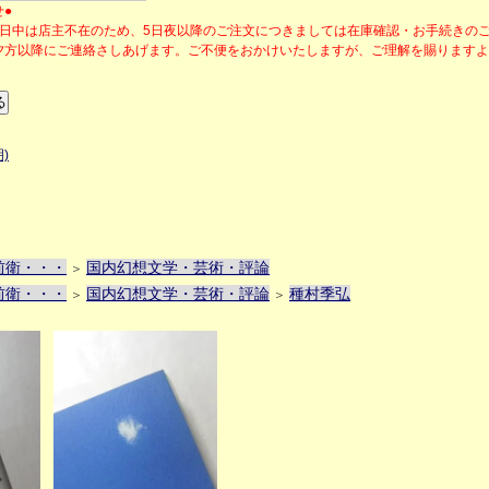
せ●
の日中は店主不在のため、5日夜以降のご注文につきましては在庫確認・お手続きの
夕方以降にご連絡さしあげます。ご不便をおかけいたしますが、ご理解を賜ります
)
前衛・・・
国内幻想文学・芸術・評論
＞
前衛・・・
国内幻想文学・芸術・評論
種村季弘
＞
＞