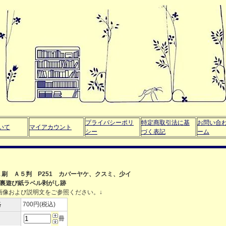
プライバシーポリ
特定商取引法に基
お問い合
いて
マイアカウント
シー
づく表記
ーム
版１刷 Ａ５判 P251 カバーヤケ、クスミ、少イ
裏遊び紙ラベル剥がし跡
画像および説明文をご参照ください。↓
格
700円(税込)
冊