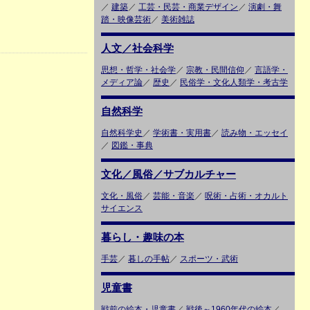
／
建築
／
工芸・民芸・商業デザイン
／
演劇・舞
踏・映像芸術
／
美術雑誌
人文／社会科学
思想・哲学・社会学
／
宗教・民間信仰
／
言語学・
メディア論
／
歴史
／
民俗学・文化人類学・考古学
自然科学
自然科学史
／
学術書・実用書
／
読み物・エッセイ
／
図鑑・事典
文化／風俗／サブカルチャー
文化・風俗
／
芸能・音楽
／
呪術・占術・オカルト
サイエンス
暮らし・趣味の本
手芸
／
暮しの手帖
／
スポーツ・武術
児童書
戦前の絵本・児童書
／
戦後～1960年代の絵本
／