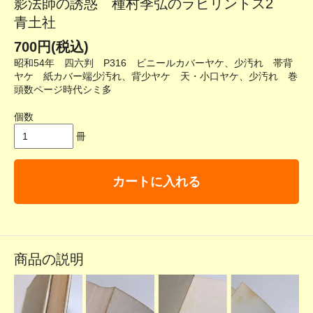
影法師の誘惑 種村季弘のラビリントス2
青土社
700円(税込)
昭和54年 四六判 P316 ビニールカバーヤケ、少汚れ 帯背
ヤケ 紙カバー端少汚れ、背少ヤケ 天・小口ヤケ、少汚れ 巻
頭数ページ時代シミ多
個数
冊
カートに入れる
商品の説明