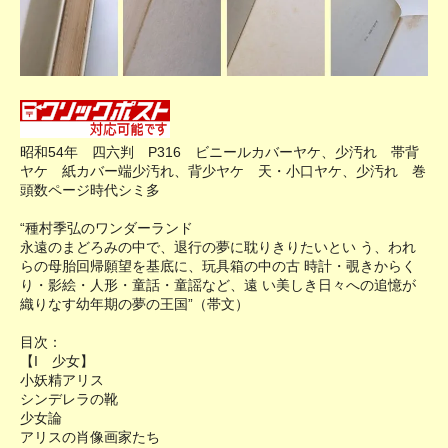
昭和54年 四六判 P316 ビニールカバーヤケ、少汚れ 帯背
ヤケ 紙カバー端少汚れ、背少ヤケ 天・小口ヤケ、少汚れ 巻
頭数ページ時代シミ多
“種村季弘のワンダーランド
永遠のまどろみの中で、退行の夢に耽りきりたいとい う、われ
らの母胎回帰願望を基底に、玩具箱の中の古 時計・覗きからく
り・影絵・人形・童話・童謡など、遠 い美しき日々への追憶が
織りなす幼年期の夢の王国”（帯文）
目次：
【I 少女】
小妖精アリス
シンデレラの靴
少女論
アリスの肖像画家たち