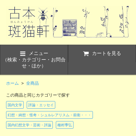
メニュー
カートを見る
（検索・カテゴリー・お問合
せ・ほか）
ホーム
>
全商品
この商品と同じカテゴリーで探す
国内文学
評論・エッセイ
幻想・綺想・怪奇・シュルレアリスム・前衛・・・
国内幻想文学・芸術・評論
種村季弘