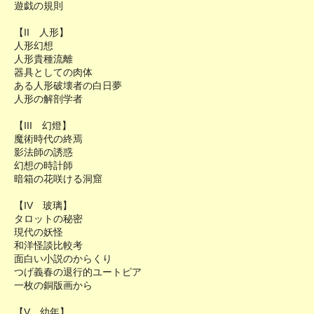
遊戯の規則
【II 人形】
人形幻想
人形貴種流離
器具としての肉体
ある人形破壊者の白日夢
人形の解剖学者
【III 幻燈】
魔術時代の終焉
影法師の誘惑
幻想の時計師
暗箱の花咲ける洞窟
【IV 玻璃】
タロットの秘密
現代の妖怪
和洋怪談比較考
面白い小説のからくり
つげ義春の退行的ユートピア
一枚の銅版画から
【V 幼年】