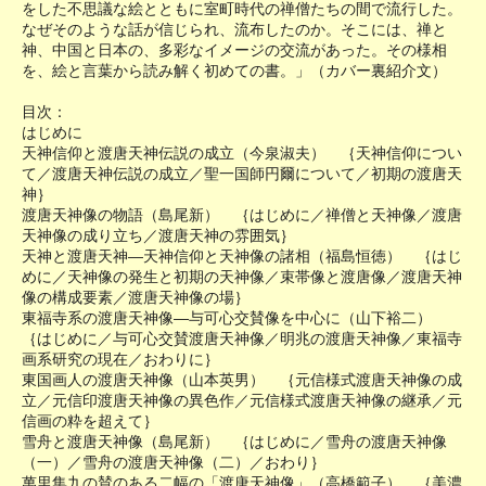
をした不思議な絵とともに室町時代の禅僧たちの間で流行した。
なぜそのような話が信じられ、流布したのか。そこには、禅と
神、中国と日本の、多彩なイメージの交流があった。その様相
を、絵と言葉から読み解く初めての書。」（カバー裏紹介文）
目次：
はじめに
天神信仰と渡唐天神伝説の成立（今泉淑夫） ｛天神信仰につい
て／渡唐天神伝説の成立／聖一国師円爾について／初期の渡唐天
神｝
渡唐天神像の物語（島尾新） ｛はじめに／禅僧と天神像／渡唐
天神像の成り立ち／渡唐天神の雰囲気｝
天神と渡唐天神―天神信仰と天神像の諸相（福島恒徳） ｛はじ
めに／天神像の発生と初期の天神像／束帯像と渡唐像／渡唐天神
像の構成要素／渡唐天神像の場｝
東福寺系の渡唐天神像―与可心交賛像を中心に（山下裕二）
｛はじめに／与可心交賛渡唐天神像／明兆の渡唐天神像／東福寺
画系研究の現在／おわりに｝
東国画人の渡唐天神像（山本英男） ｛元信様式渡唐天神像の成
立／元信印渡唐天神像の異色作／元信様式渡唐天神像の継承／元
信画の粋を超えて｝
雪舟と渡唐天神像（島尾新） ｛はじめに／雪舟の渡唐天神像
（一）／雪舟の渡唐天神像（二）／おわり｝
萬里集九の賛のある二幅の「渡唐天神像」（高橋範子） ｛美濃