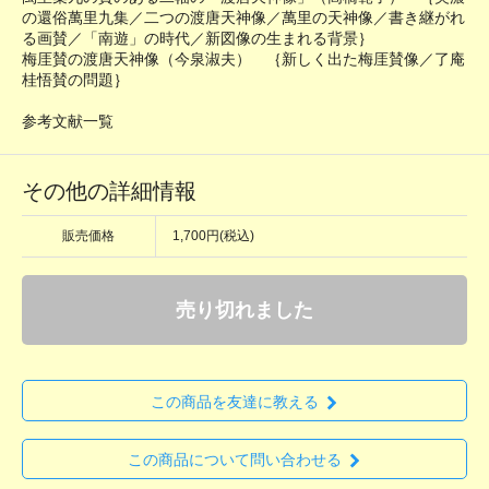
の還俗萬里九集／二つの渡唐天神像／萬里の天神像／書き継がれ
る画賛／「南遊」の時代／新図像の生まれる背景｝
梅厓賛の渡唐天神像（今泉淑夫） ｛新しく出た梅厓賛像／了庵
桂悟賛の問題｝
参考文献一覧
その他の詳細情報
販売価格
1,700円(税込)
売り切れました
この商品を友達に教える
この商品について問い合わせる