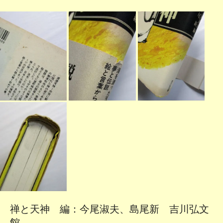
禅と天神 編：今尾淑夫、島尾新 吉川弘文
館