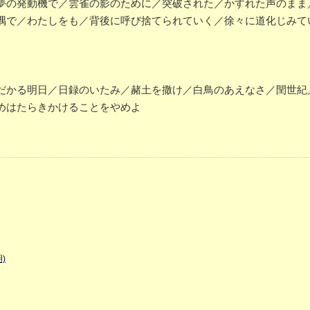
夢の発動機で／雲雀の影のために／突破された／かすれた声のまま
隅で／わたしをも／背後に呼び捨てられていく／徐々に道化じみて
だかる明日／日録のいたみ／赭土を撒け／白鳥のあえなさ／閏世紀
めはたらきかけることをやめよ
)