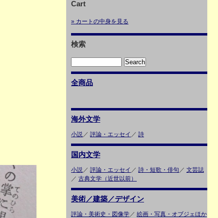
Cart
» カートの中身を見る
検索
全商品
海外文学
小説
／
評論・エッセイ
／
詩
国内文学
小説
／
評論・エッセイ
／
詩・短歌・俳句
／
文芸誌
／
古典文学（近世以前）
美術／建築／デザイン
評論・美術史・図像学
／
絵画・写真・オブジェほか