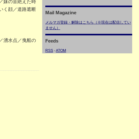
／妹の音絶えた時
いく顔／道路遮断
Mail Magazine
メルマガ登録・解除はこちら（※現在は配信してい
ません）
／湧水点／曳船の
Feeds
RSS
-
ATOM