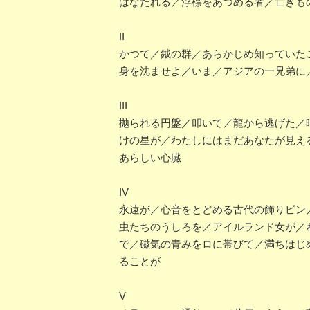
はなたれる／浮標をあつめる者／亡きも
II
かつて／鉞の群／あらかじめ知っていた
身を沈ませよ／いま／アジアの一兄弟に
III
抛られる円盤／叩いて／龍から逃げた／
けの星が／わたしにはまだあなたが見え
あらしい心臓
IV
永遠が／心音をとどめる古代の飾りピン
虫たちのうしろを／アイルランド女が／
で／磁気の青みをロに帯びて／満ちはじ
ることが
V