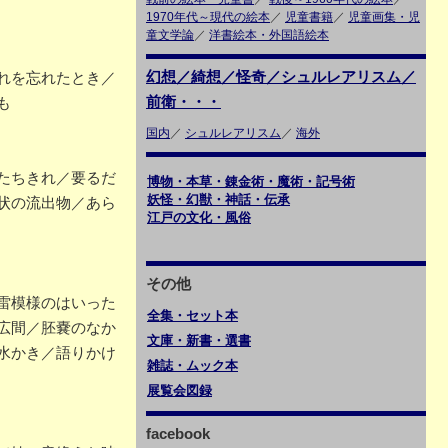
1970年代～現代の絵本
／
児童書籍
／
児童画集・児
童文学論
／
洋書絵本・外国語絵本
幻想／綺想／怪奇／シュルレアリスム／
れを忘れたとき／
前衛・・・
も
国内
／
シュルレアリスム
／
海外
たちきれ／要るだ
博物・本草・錬金術・魔術・記号術
妖怪・幻獣・神話・伝承
状の流出物／あら
江戸の文化・風俗
その他
雷模様のはいった
全集・セット本
広間／胚嚢のなか
文庫・新書・選書
水かき／語りかけ
雑誌・ムック本
展覧会図録
facebook