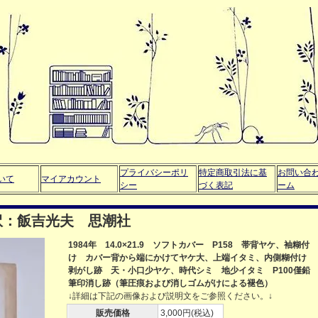
プライバシーポリ
特定商取引法に基
お問い合
いて
マイアカウント
シー
づく表記
ーム
訳：飯吉光夫 思潮社
1984年 14.0×21.9 ソフトカバー P158 帯背ヤケ、袖糊付
け カバー背から端にかけてヤケ大、上端イタミ、内側糊付け
剥がし跡 天・小口少ヤケ、時代シミ 地少イタミ P100僅鉛
筆印消し跡（筆圧痕および消しゴムがけによる褪色）
↓詳細は下記の画像および説明文をご参照ください。↓
販売価格
3,000円(税込)