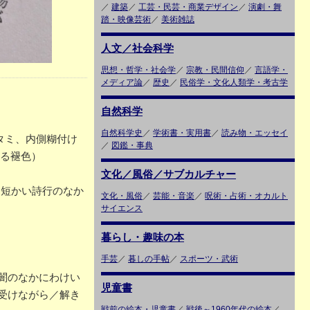
／
建築
／
工芸・民芸・商業デザイン
／
演劇・舞
踏・映像芸術
／
美術雑誌
人文／社会科学
思想・哲学・社会学
／
宗教・民間信仰
／
言語学・
メディア論
／
歴史
／
民俗学・文化人類学・考古学
自然科学
自然科学史
／
学術書・実用書
／
読み物・エッセイ
イタミ、内側糊付け
／
図鑑・事典
よる褪色）
文化／風俗／サブカルチャー
。短かい詩行のなか
文化・風俗
／
芸能・音楽
／
呪術・占術・オカルト
サイエンス
暮らし・趣味の本
手芸
／
暮しの手帖
／
スポーツ・武術
闇のなかにわけい
児童書
受けながら／解き
戦前の絵本・児童書
／
戦後～1960年代の絵本
／