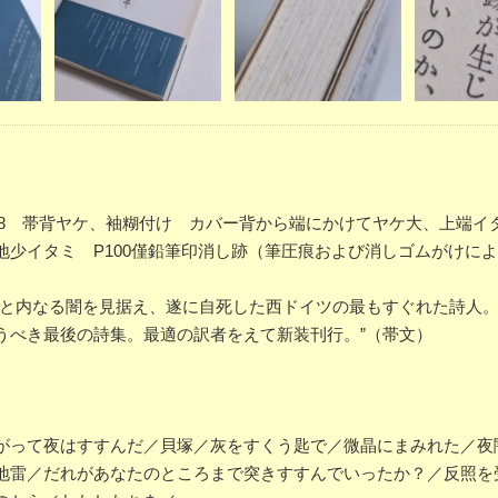
ー P158 帯背ヤケ、袖糊付け カバー背から端にかけてヤケ大、上端
少イタミ P100僅鉛筆印消し跡（筆圧痕および消しゴムがけに
験と内なる闇を見据え、遂に自死した西ドイツの最もすぐれた詩人
うべき最後の詩集。最適の訳者をえて新装刊行。”（帯文）
がって夜はすすんだ／貝塚／灰をすくう匙で／微晶にまみれた／夜
地雷／だれがあなたのところまで突きすすんでいったか？／反照を