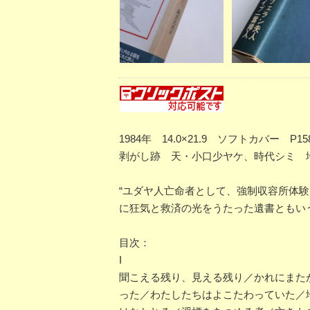
1984年 14.0×21.9 ソフトカバ
剥がし跡 天・小口少ヤケ、時代シミ 地
“ユダヤ人亡命者として、強制収容所体
に狂気と救済の光をうたった遺書ともい
目次：
I
聞こえる残り、見える残り／かれにまた
った／わたしたちはよこたわっていた／