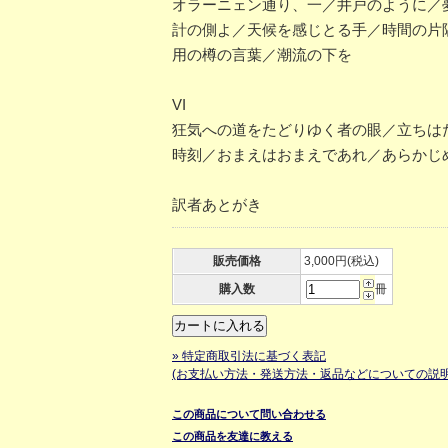
オラーニェン通り、一／井戸のように／
計の側よ／天候を感じとる手／時間の片
用の樽の言葉／潮流の下を
VI
狂気への道をたどりゆく者の眼／立ちは
時刻／おまえはおまえであれ／あらかじ
訳者あとがき
販売価格
3,000円(税込)
購入数
冊
» 特定商取引法に基づく表記
(お支払い方法・発送方法・返品などについての説明
この商品について問い合わせる
この商品を友達に教える