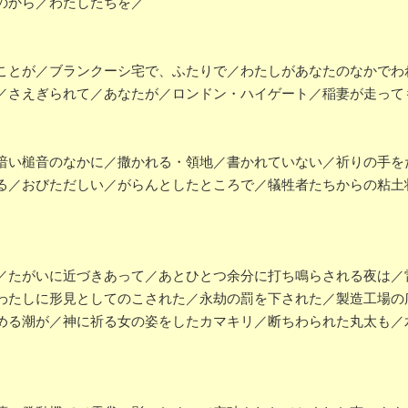
のから／わたしたちを／
ことが／ブランクーシ宅で、ふたりで／わたしがあなたのなかでわ
／さえぎられて／あなたが／ロンドン・ハイゲート／稲妻が走って
暗い槌音のなかに／撒かれる・領地／書かれていない／祈りの手を
る／おびただしい／がらんとしたところで／犠牲者たちからの粘土
／たがいに近づきあって／あとひとつ余分に打ち鳴らされる夜は／
わたしに形見としてのこされた／永劫の罰を下された／製造工場の
める潮が／神に祈る女の姿をしたカマキリ／断ちわられた丸太も／